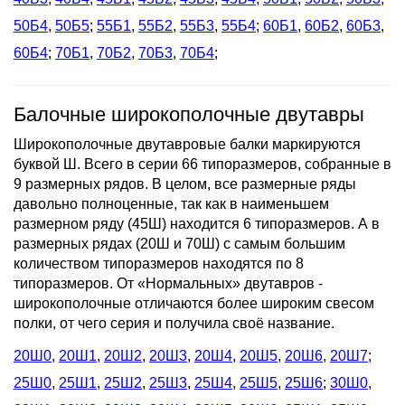
50Б4
,
50Б5
;
55Б1
,
55Б2
,
55Б3
,
55Б4
;
60Б1
,
60Б2
,
60Б3
,
60Б4
;
70Б1
,
70Б2
,
70Б3
,
70Б4
;
Балочные широкополочные двутавры
Широкополочные двутавровые балки маркируются
буквой Ш. Всего в серии 66 типоразмеров, собранные в
9 размерных рядов. В целом, все размерные ряды
давольно полноценные, так как в наименьшем
размерном ряду (45Ш) находится 6 типоразмеров. А в
размерных рядах (20Ш и 70Ш) с самым большим
количеством типоразмеров находятся по 8
типоразмеров. От «Нормальных» двутавров -
широкополочные отличаются более широким свесом
полки, от чего серия и получила своё название.
20Ш0
,
20Ш1
,
20Ш2
,
20Ш3
,
20Ш4
,
20Ш5
,
20Ш6
,
20Ш7
;
25Ш0
,
25Ш1
,
25Ш2
,
25Ш3
,
25Ш4
,
25Ш5
,
25Ш6
;
30Ш0
,