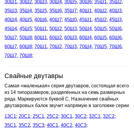
30Ш1
,
30Ш2
,
30Ш3
,
30Ш4
,
30Ш5
,
30Ш6
;
35Ш1
,
35Ш2
,
35Ш3
,
35Ш4
,
35Ш5
,
35Ш6
,
35Ш7
;
40Ш1
,
40Ш2
,
40Ш3
,
40Ш4
,
40Ш5
,
40Ш6
,
40Ш7
;
45Ш0
,
45Ш1
,
45Ш2
,
45Ш3
,
45Ш4
,
45Ш5
;
50Ш1
,
50Ш2
,
50Ш3
,
50Ш4
,
50Ш5
,
50Ш6
,
50Ш7
,
50Ш8
;
60Ш1
,
60Ш2
,
60Ш3
,
60Ш4
,
60Ш5
,
60Ш6
,
60Ш7
,
60Ш8
;
70Ш1
,
70Ш2
,
70Ш3
,
70Ш4
,
70Ш5
,
70Ш6
,
70Ш7
,
70Ш8
;
Свайные двутавры
Самая «маленькая» серия двутавров, состоящая всего
из 14 типоразмеров, разделённых на семь размерных
ряда. Маркируются буквой С. Назначение свайных
двутавровых балок звучит напрямую в заголовке серии
13С1
;
20С1
;
25С1
,
25С2
;
30С1
,
30С2
;
32С1
,
32С2
;
35С1
,
35С2
,
35С3
;
40С1
,
40С2
,
40С3
;