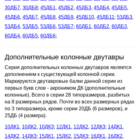
30ДБ7
,
30ДБ8
;
45ДБ1
,
45ДБ2
,
45ДБ3
,
45ДБ4
,
45ДБ5
,
45ДБ6
,
45ДБ7
,
45ДБ8
,
45ДБ9
,
45ДБ10
,
45ДБ11
;
53ДБ3
,
53ДБ4
,
53ДБ5
,
53ДБ6
,
53ДБ7
;
60ДБ1
,
60ДБ2
,
60ДБ3
,
60ДБ4
,
60ДБ5
,
60ДБ6
;
Дополнительные колонные двутавры
Серия дополнительных колонных двутавров является
дополнением к существующей колонной серии.
Маркируются двутавровые балки данной серии из
первых букв слов - акронимом ДК (дополнительные
колонные). Всего в серии 28 типоразмеров, разбитых
на 8 размерных рядов. Почти во всех размерных рядах
по 3 типоразмера, кроме серии 20ДБ (6 размеров), и
25ДБ (4 размера).
10ДК1
,
10ДК2
,
10ДК3
;
12ДК1
,
12ДК2
,
12ДК3
;
14ДК1
,
14ДК2
,
14ДК3
;
15ДК1
,
15ДК2
,
15ДК3
;
16ДК1
,
16ДК2
,