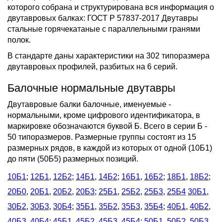
которого собрана и структурирована вся информация о
двутавровых балках: ГОСТ Р 57837-2017 Двутавры
стальные горячекатаные с параллельными гранями
полок.
В стандарте даны характеристики на 302 типоразмера
двутавровых профилей, разбитых на 6 серий.
Балочные нормальные двутавры
Двутавровые балки балочные, именуемые -
нормальными, кроме цифрового идентификатора, в
маркировке обозначаются буквой Б. Всего в серии Б -
50 типоразмеров. Размерные группы состоят из 15
размерных рядов, в каждой из которых от одной (10Б1)
до пяти (50Б5) размерных позиций.
10Б1
;
12Б1
,
12Б2
;
14Б1
,
14Б2
;
16Б1
,
16Б2
;
18Б1
,
18Б2
;
20Б0
,
20Б1
,
20Б2
,
20Б3
;
25Б1
,
25Б2
,
25Б3
,
25Б4
30Б1
,
30Б2
,
30Б3
,
30Б4
;
35Б1
,
35Б2
,
35Б3
,
35Б4
;
40Б1
,
40Б2
,
40Б3
,
40Б4
;
45Б1
,
45Б2
,
45Б3
,
45Б4
;
50Б1
,
50Б2
,
50Б3
,