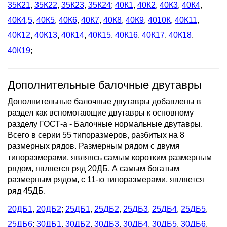
35К21
,
35К22
,
35К23
,
35К24
;
40К1
,
40К2
,
40К3
,
40К4
,
40К4,5
,
40К5
,
40К6
,
40К7
,
40К8
,
40К9
,
4010К
,
40К11
,
40К12
,
40К13
,
40К14
,
40К15
,
40К16
,
40К17
,
40К18
,
40К19
;
Дополнительные балочные двутавры
Дополнительные балочные двутавры добавлены в
раздел как вспомогающие двутавры к основному
разделу ГОСТ-а - Балочные нормальные двутавры.
Всего в серии 55 типоразмеров, разбитых на 8
размерных рядов. Размерным рядом с двумя
типоразмерами, являясь самым коротким размерным
рядом, является ряд 20ДБ. А самым богатым
размерным рядом, с 11-ю типоразмерами, является
ряд 45ДБ.
20ДБ1
,
20ДБ2
;
25ДБ1
,
25ДБ2
,
25ДБ3
,
25ДБ4
,
25ДБ5
,
25ДБ6
;
30ДБ1
,
30ДБ2
,
30ДБ3
,
30ДБ4
,
30ДБ5
,
30ДБ6
,