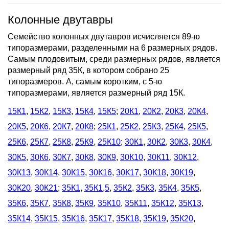
Колонные двутавры
Семейство колонных двутавров исчисляется 89-ю
типоразмерами, разделенными на 6 размерных рядов.
Самым плодовитым, среди размерных рядов, является
размерный ряд 35К, в котором собрано 25
типоразмеров. А, самым коротким, с 5-ю
типоразмерами, является размерный ряд 15К.
15К1
,
15К2
,
15К3
,
15К4
,
15К5
;
20К1
,
20К2
,
20К3
,
20К4
,
20К5
,
20К6
,
20К7
,
20К8
;
25К1
,
25К2
,
25К3
,
25К4
,
25К5
,
25К6
,
25К7
,
25К8
,
25К9
,
25К10
;
30К1
,
30К2
,
30К3
,
30К4
,
30К5
,
30К6
,
30К7
,
30К8
,
30К9
,
30К10
,
30К11
,
30К12
,
30К13
,
30К14
,
30К15
,
30К16
,
30К17
,
30К18
,
30К19
,
30К20
,
30К21
;
35К1
,
35К1,5
,
35К2
,
35К3
,
35К4
,
35К5
,
35К6
,
35К7
,
35К8
,
35К9
,
35К10
,
35К11
,
35К12
,
35К13
,
35К14
,
35К15
,
35К16
,
35К17
,
35К18
,
35К19
,
35К20
,