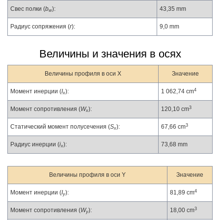
Свес полки (
b
):
43,35 mm
w
Радиус сопряжения (
r
):
9,0 mm
Величины и значения в осях
Величины профиля в оси X
Значение
4
Момент инерции (
I
):
1 062,74 cm
x
3
Момент сопротивления (
W
):
120,10 cm
x
3
Статический момент полусечения (
S
):
67,66 cm
x
Радиус инерции (
i
):
73,68 mm
x
Величины профиля в оси Y
Значение
4
Момент инерции (
I
):
81,89 cm
y
3
Момент сопротивления (
W
):
18,00 cm
y