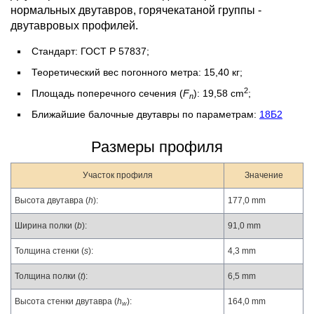
нормальных двутавров, горячекатаной группы -
двутавровых профилей.
Стандарт: ГОСТ Р 57837;
Теоретический вес погонного метра: 15,40 кг;
2
Площадь поперечного сечения (
F
): 19,58 cm
;
n
Ближайшие балочные двутавры по параметрам:
18Б2
Размеры профиля
Участок профиля
Значение
Высота двутавра (
h
):
177,0 mm
Ширина полки (
b
):
91,0 mm
Толщина стенки (
s
):
4,3 mm
Толщина полки (
t
):
6,5 mm
Высота стенки двутавра (
h
):
164,0 mm
w