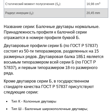
3
Статический момент полусечения (
S
):
16,98 cm
y
Радиус инерции (
i
):
20,45 mm
y
Название серии: Балочные двутавры нормальные.
Принадлежность профиля к балочной серии
отражается в номере профиля буквой Б.
Двутавровые профили серии Б (по ГОСТ Р 57837)
состоят из 50-ти типоразмеров, разделенных на 15
размерных рядов. Двутавровая балка 18Б1 является
восьмым типоразмером всей серии Б (по ГОСТ Р
57837), и первым типоразмером 18-го размерного
ряда.
Кроме двутавров серии Б, в государственном
стандарте качества ГОСТ Р 57837 присутствуют
следующие серии:
Тип К - Колонные двутавры
Тип Ш - Балочные широкополочные двутавры;