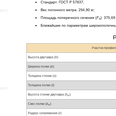
Стандарт: ГОСТ Р 57837;
Вес погонного метра: 294,90 кг;
Площадь поперечного сечения (
F
): 375,69
n
Ближайшие по параметрам широкополочны
Участок профил
Высота двутавра (
h
):
Ширина полки (
b
):
Толщина стенки (
s
):
Толщина полки (
t
):
Высота стенки двутавра (
h
):
w
Свес полки (
b
):
w
Радиус сопряжения (
r
):