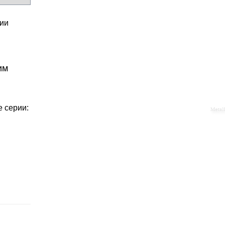
ии
им
 серии: