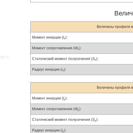
Велич
Величины профиля в
Момент инерции (
I
):
x
Момент сопротивления (
W
):
x
Статический момент полусечения (
S
):
x
Радиус инерции (
i
):
x
Величины профиля в
Момент инерции (
I
):
y
Момент сопротивления (
W
):
y
Статический момент полусечения (
S
):
y
Радиус инерции (
i
):
y