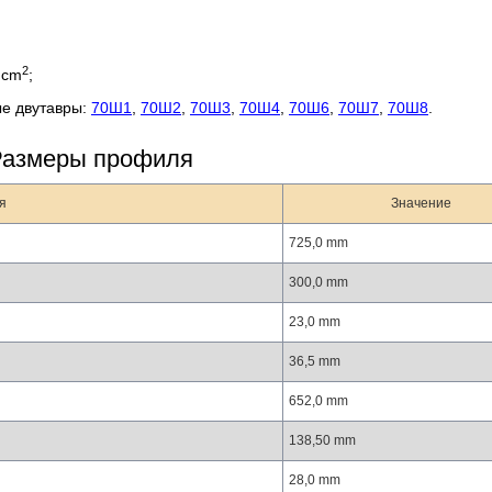
2
 cm
;
е двутавры:
70Ш1
,
70Ш2
,
70Ш3
,
70Ш4
,
70Ш6
,
70Ш7
,
70Ш8
.
Размеры профиля
я
Значение
725,0 mm
300,0 mm
23,0 mm
36,5 mm
652,0 mm
138,50 mm
28,0 mm