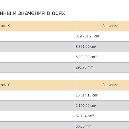
ины и значения в осях
 оси X
Значение
4
319 781,96 cm
3
8 821,60 cm
3
5 099,30 cm
291,75 mm
 оси Y
Значение
4
16 514,18 cm
3
1 100,95 cm
3
870,34 cm
66,30 mm