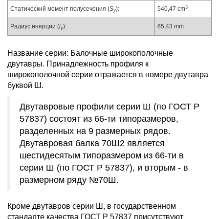
3
Статический момент полусечения (
S
):
540,47 cm
y
Радиус инерции (
i
):
65,43 mm
y
Название серии: Балочные широкополочные
двутавры. Принадлежность профиля к
широкополочной серии отражается в номере двутавра
буквой Ш.
Двутавровые профили серии Ш (по ГОСТ Р
57837) состоят из 66-ти типоразмеров,
разделенных на 9 размерных рядов.
Двутавровая балка 70Ш2 является
шестидесятым типоразмером из 66-ти в
серии Ш (по ГОСТ Р 57837), и вторым - в
размерном ряду №70Ш.
Кроме двутавров серии Ш, в государственном
стандарте качества ГОСТ Р 57837 присутствуют