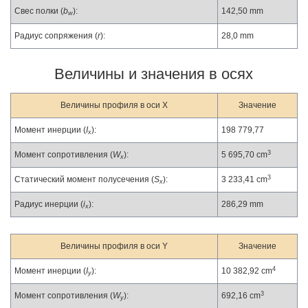
Свес полки (
b
):
142,50 mm
w
Радиус сопряжения (
r
):
28,0 mm
Величины и значения в осях
Величины профиля в оси X
Значение
Момент инерции (
I
):
198 779,77
x
3
Момент сопротивления (
W
):
5 695,70 cm
x
3
Статический момент полусечения (
S
):
3 233,41 cm
x
Радиус инерции (
i
):
286,29 mm
x
Величины профиля в оси Y
Значение
4
Момент инерции (
I
):
10 382,92 cm
y
3
Момент сопротивления (
W
):
692,16 cm
y