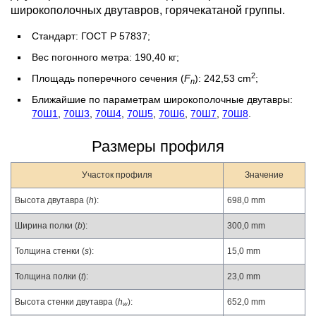
широкополочных двутавров, горячекатаной группы.
Стандарт: ГОСТ Р 57837;
Вес погонного метра: 190,40 кг;
2
Площадь поперечного сечения (
F
): 242,53 cm
;
n
Ближайшие по параметрам широкополочные двутавры:
70Ш1
,
70Ш3
,
70Ш4
,
70Ш5
,
70Ш6
,
70Ш7
,
70Ш8
.
Размеры профиля
Участок профиля
Значение
Высота двутавра (
h
):
698,0 mm
Ширина полки (
b
):
300,0 mm
Толщина стенки (
s
):
15,0 mm
Толщина полки (
t
):
23,0 mm
Высота стенки двутавра (
h
):
652,0 mm
w