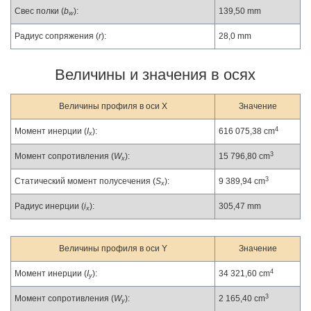
Свес полки (
b
):
139,50 mm
w
Радиус сопряжения (
r
):
28,0 mm
Величины и значения в осях
Величины профиля в оси X
Значение
4
Момент инерции (
I
):
616 075,38 cm
x
3
Момент сопротивления (
W
):
15 796,80 cm
x
3
Статический момент полусечения (
S
):
9 389,94 cm
x
Радиус инерции (
i
):
305,47 mm
x
Величины профиля в оси Y
Значение
4
Момент инерции (
I
):
34 321,60 cm
y
3
Момент сопротивления (
W
):
2 165,40 cm
y