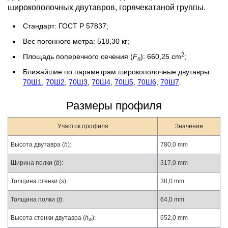
широкополочных двутавров, горячекатаной группы.
Стандарт: ГОСТ Р 57837;
Вес погонного метра: 518,30 кг;
2
Площадь поперечного сечения (
F
): 660,25 cm
;
n
Ближайшие по параметрам широкополочные двутавры:
70Ш1
,
70Ш2
,
70Ш3
,
70Ш4
,
70Ш5
,
70Ш6
,
70Ш7
.
Размеры профиля
Участок профиля
Значение
Высота двутавра (
h
):
780,0 mm
Ширина полки (
b
):
317,0 mm
Толщина стенки (
s
):
38,0 mm
Толщина полки (
t
):
64,0 mm
Высота стенки двутавра (
h
):
652,0 mm
w