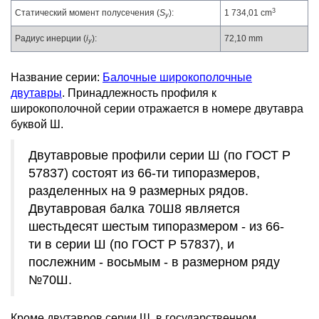
3
Статический момент полусечения (
S
):
1 734,01 cm
y
Радиус инерции (
i
):
72,10 mm
y
Название серии:
Балочные широкополочные
двутавры
. Принадлежность профиля к
широкополочной серии отражается в номере двутавра
буквой Ш.
Двутавровые профили серии Ш (по ГОСТ Р
57837) состоят из 66-ти типоразмеров,
разделенных на 9 размерных рядов.
Двутавровая балка 70Ш8 является
шестьдесят шестым типоразмером - из 66-
ти в серии Ш (по ГОСТ Р 57837), и
послежним - восьмым - в размерном ряду
№70Ш.
Кроме двутавров серии Ш, в государственном