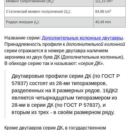
3
Момент сопротивления (
W
):
111,15 cm
y
3
Статический момент полусечения (
S
):
84,98 cm
y
Радиус инерции (
i
):
40,49 mm
y
Название серии:
Дополнительные колонные двутавры
.
Принадлежность профиля к
дополнительной колонной
серии отражается в номере двутавра наличием
акронима из двух букв ДК (Дополнительные колонные).
В обиходе серию так и называют:
«серия ДК»
.
Двутавровые профили серии ДК (по ГОСТ Р
57837) состоят из 28-ми типоразмеров,
разделенных на 8 размерных рядов. 16ДК2
является четырнадцатым типоразмером из
28-ми в серии ДК (по ГОСТ Р 57837), и
вторым из трех - в своём размерном ряду.
Кроме двутавров серии ДК, в государственном