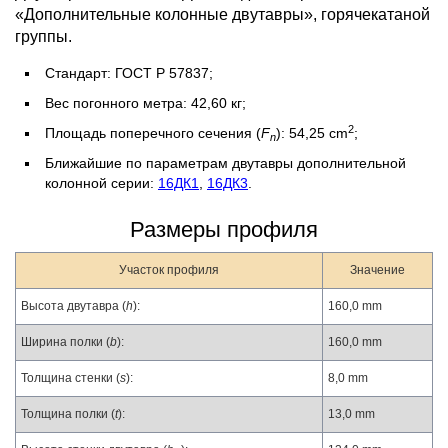
«Дополнительные колонные двутавры», горячекатаной
группы.
Стандарт: ГОСТ Р 57837;
Вес погонного метра: 42,60 кг;
2
Площадь поперечного сечения (
F
): 54,25 cm
;
n
Ближайшие по параметрам двутавры дополнительной
колонной серии:
16ДК1
,
16ДК3
.
Размеры профиля
Участок профиля
Значение
Высота двутавра (
h
):
160,0 mm
Ширина полки (
b
):
160,0 mm
Толщина стенки (
s
):
8,0 mm
Толщина полки (
t
):
13,0 mm