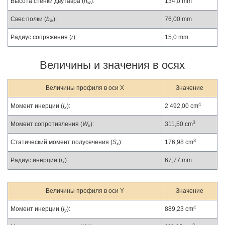
Высота стенки двутавра (
h
):
134,0 mm
w
Свес полки (
b
):
76,00 mm
w
Радиус сопряжения (
r
):
15,0 mm
Величины и значения в осях
Величины профиля в оси X
Значение
4
Момент инерции (
I
):
2 492,00 cm
x
3
Момент сопротивления (
W
):
311,50 cm
x
3
Статический момент полусечения (
S
):
176,98 cm
x
Радиус инерции (
i
):
67,77 mm
x
Величины профиля в оси Y
Значение
4
Момент инерции (
I
):
889,23 cm
y