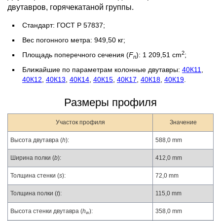
двутавров, горячекатаной группы.
Стандарт: ГОСТ Р 57837;
Вес погонного метра: 949,50 кг;
2
Площадь поперечного сечения (
F
): 1 209,51 cm
;
n
Ближайшие по параметрам колонные двутавры:
40К11
,
40К12
,
40К13
,
40К14
,
40К15
,
40К17
,
40К18
,
40К19
.
Размеры профиля
Участок профиля
Значение
Высота двутавра (
h
):
588,0 mm
Ширина полки (
b
):
412,0 mm
Толщина стенки (
s
):
72,0 mm
Толщина полки (
t
):
115,0 mm
Высота стенки двутавра (
h
):
358,0 mm
w