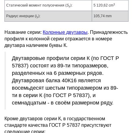
3
Статический момент полусечения (
S
):
5 120,62 cm
y
Радиус инерции (
i
):
105,74 mm
y
Название серии:
Колонные двутавры
. Принадлежность
профиля к колонной серии отражается в номере
двутавра наличием буквы К.
Двутавровые профили серии К (по ГОСТ Р
57837) состоят из 89-ти типоразмеров,
разделенных на 6 размерных рядов.
Двутавровая балка 40К16 является
восемьдесят шестым типоразмером из 89-
ти в серии К (по ГОСТ Р 57837), и
семнадцатым - в своём размерном ряду.
Кроме двутавров серии К, в государственном
стандарте качества ГОСТ Р 57837 присутствуют
следующие серии: