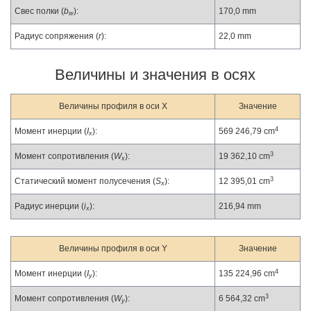
Свес полки (
b
):
170,0 mm
w
Радиус сопряжения (
r
):
22,0 mm
Величины и значения в осях
Величины профиля в оси X
Значение
4
Момент инерции (
I
):
569 246,79 cm
x
3
Момент сопротивления (
W
):
19 362,10 cm
x
3
Статический момент полусечения (
S
):
12 395,01 cm
x
Радиус инерции (
i
):
216,94 mm
x
Величины профиля в оси Y
Значение
4
Момент инерции (
I
):
135 224,96 cm
y
3
Момент сопротивления (
W
):
6 564,32 cm
y