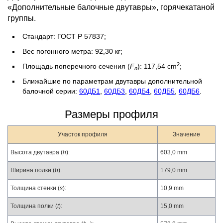
«Дополнительные балочные двутавры», горячекатаной
группы.
Стандарт: ГОСТ Р 57837;
Вес погонного метра: 92,30 кг;
2
Площадь поперечного сечения (
F
): 117,54 cm
;
n
Ближайшие по параметрам двутавры дополнительной
балочной серии:
60ДБ1
,
60ДБ3
,
60ДБ4
,
60ДБ5
,
60ДБ6
.
Размеры профиля
Участок профиля
Значение
Высота двутавра (
h
):
603,0 mm
Ширина полки (
b
):
179,0 mm
Толщина стенки (
s
):
10,9 mm
Толщина полки (
t
):
15,0 mm