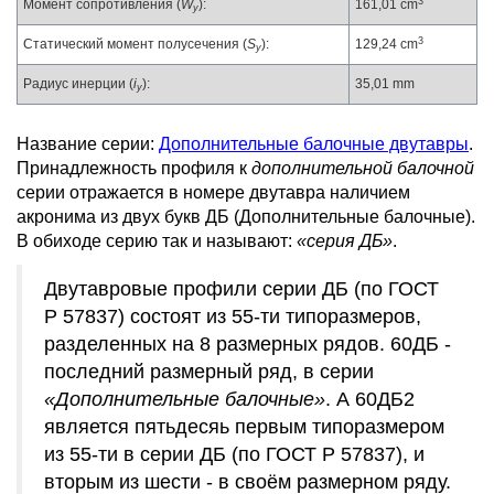
3
Момент сопротивления (
W
):
161,01 cm
y
3
Статический момент полусечения (
S
):
129,24 cm
y
Радиус инерции (
i
):
35,01 mm
y
Название серии:
Дополнительные балочные двутавры
.
Принадлежность профиля к
дополнительной балочной
серии отражается в номере двутавра наличием
акронима из двух букв ДБ (Дополнительные балочные).
В обиходе серию так и называют:
«серия ДБ»
.
Двутавровые профили серии ДБ (по ГОСТ
Р 57837) состоят из 55-ти типоразмеров,
разделенных на 8 размерных рядов. 60ДБ -
последний размерный ряд, в серии
«Дополнительные балочные»
. А 60ДБ2
является пятьдесяь первым типоразмером
из 55-ти в серии ДБ (по ГОСТ Р 57837), и
вторым из шести - в своём размерном ряду.