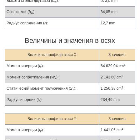
Высота стенки двутавра (
h
):
573,0 mm
w
Свес полки (
b
):
84,05 mm
w
Радиус сопряжения (
r
):
12,7 mm
Величины и значения в осях
Величины профиля в оси X
Значение
4
Момент инерции (
I
):
64 629,04 cm
x
3
Момент сопротивления (
W
):
2 143,60 cm
x
3
Статический момент полусечения (
S
):
1 256,38 cm
x
Радиус инерции (
i
):
234,49 mm
x
Величины профиля в оси Y
Значение
4
Момент инерции (
I
):
1 441,05 cm
y