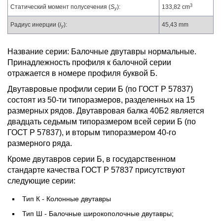
3
Статический момент полусечения (
S
):
133,82 cm
y
Радиус инерции (
i
):
45,43 mm
y
Название серии: Балочные двутавры нормальные.
Принадлежность профиля к балочной серии
отражается в номере профиля буквой Б.
Двутавровые профили серии Б (по ГОСТ Р 57837)
состоят из 50-ти типоразмеров, разделенных на 15
размерных рядов. Двутавровая балка 40Б2 является
двадцать седьмым типоразмером всей серии Б (по
ГОСТ Р 57837), и вторым типоразмером 40-го
размерного ряда.
Кроме двутавров серии Б, в государственном
стандарте качества ГОСТ Р 57837 присутствуют
следующие серии:
Тип К - Колонные двутавры
Тип Ш - Балочные широкополочные двутавры;