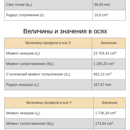
Свес полки (
b
):
96,00 mm
w
2
Радиус сопряжения (
r
):
16,0 cm
Величины и значения в осях
Величины профиля в оси X
Значение
4
Момент инерции (
I
):
23 704,43 cm
x
3
Момент сопротивления (
W
):
1 185,20 cm
x
3
Статический момент полусечения (
S
):
663,13 cm
x
Радиус инерции (
i
):
167,87 mm
x
Величины профиля в оси Y
Значение
4
Момент инерции (
I
):
1 736,39 cm
y
3
Момент сопротивления (
W
):
173,64 cm
y