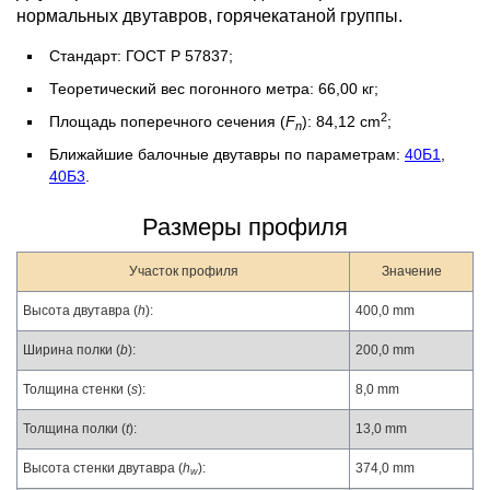
нормальных двутавров, горячекатаной группы.
Стандарт: ГОСТ Р 57837;
Теоретический вес погонного метра: 66,00 кг;
2
Площадь поперечного сечения (
F
): 84,12 cm
;
n
Ближайшие балочные двутавры по параметрам:
40Б1
,
40Б3
.
Размеры профиля
Участок профиля
Значение
Высота двутавра (
h
):
400,0 mm
Ширина полки (
b
):
200,0 mm
Толщина стенки (
s
):
8,0 mm
Толщина полки (
t
):
13,0 mm
Высота стенки двутавра (
h
):
374,0 mm
w