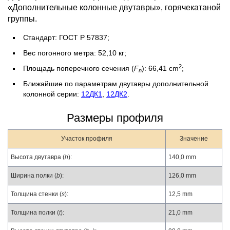
«Дополнительные колонные двутавры», горячекатаной
группы.
Стандарт: ГОСТ Р 57837;
Вес погонного метра: 52,10 кг;
2
Площадь поперечного сечения (
F
): 66,41 cm
;
n
Ближайшие по параметрам двутавры дополнительной
колонной серии:
12ДК1
,
12ДК2
.
Размеры профиля
Участок профиля
Значение
Высота двутавра (
h
):
140,0 mm
Ширина полки (
b
):
126,0 mm
Толщина стенки (
s
):
12,5 mm
Толщина полки (
t
):
21,0 mm