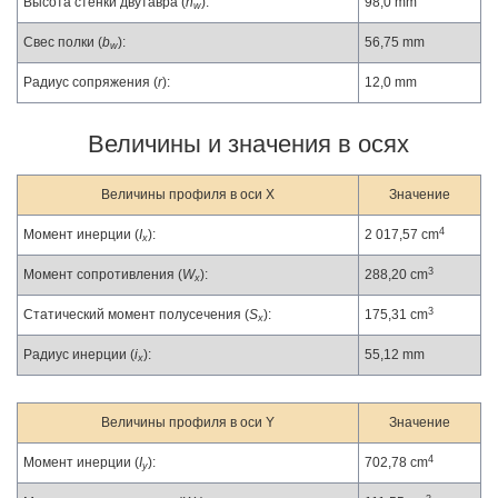
Высота стенки двутавра (
h
):
98,0 mm
w
Свес полки (
b
):
56,75 mm
w
Радиус сопряжения (
r
):
12,0 mm
Величины и значения в осях
Величины профиля в оси X
Значение
4
Момент инерции (
I
):
2 017,57 cm
x
3
Момент сопротивления (
W
):
288,20 cm
x
3
Статический момент полусечения (
S
):
175,31 cm
x
Радиус инерции (
i
):
55,12 mm
x
Величины профиля в оси Y
Значение
4
Момент инерции (
I
):
702,78 cm
y