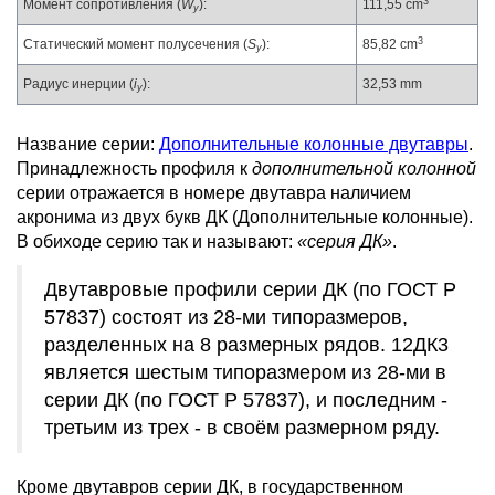
3
Момент сопротивления (
W
):
111,55 cm
y
3
Статический момент полусечения (
S
):
85,82 cm
y
Радиус инерции (
i
):
32,53 mm
y
Название серии:
Дополнительные колонные двутавры
.
Принадлежность профиля к
дополнительной колонной
серии отражается в номере двутавра наличием
акронима из двух букв ДК (Дополнительные колонные).
В обиходе серию так и называют:
«серия ДК»
.
Двутавровые профили серии ДК (по ГОСТ Р
57837) состоят из 28-ми типоразмеров,
разделенных на 8 размерных рядов. 12ДК3
является шестым типоразмером из 28-ми в
серии ДК (по ГОСТ Р 57837), и последним -
третьим из трех - в своём размерном ряду.
Кроме двутавров серии ДК, в государственном