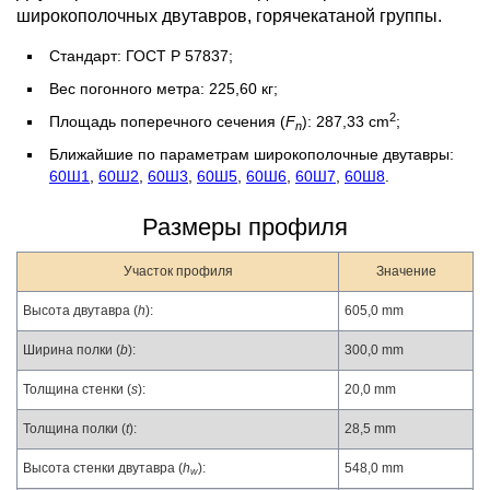
широкополочных двутавров, горячекатаной группы.
Стандарт: ГОСТ Р 57837;
Вес погонного метра: 225,60 кг;
2
Площадь поперечного сечения (
F
): 287,33 cm
;
n
Ближайшие по параметрам широкополочные двутавры:
60Ш1
,
60Ш2
,
60Ш3
,
60Ш5
,
60Ш6
,
60Ш7
,
60Ш8
.
Размеры профиля
Участок профиля
Значение
Высота двутавра (
h
):
605,0 mm
Ширина полки (
b
):
300,0 mm
Толщина стенки (
s
):
20,0 mm
Толщина полки (
t
):
28,5 mm
Высота стенки двутавра (
h
):
548,0 mm
w