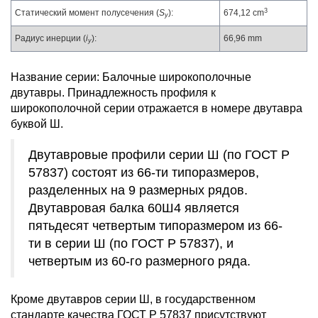
3
Статический момент полусечения (
S
):
674,12 cm
y
Радиус инерции (
i
):
66,96 mm
y
Название серии: Балочные широкополочные
двутавры. Принадлежность профиля к
широкополочной серии отражается в номере двутавра
буквой Ш.
Двутавровые профили серии Ш (по ГОСТ Р
57837) состоят из 66-ти типоразмеров,
разделенных на 9 размерных рядов.
Двутавровая балка 60Ш4 является
пятьдесят четвертым типоразмером из 66-
ти в серии Ш (по ГОСТ Р 57837), и
четвертым из 60-го размерного ряда.
Кроме двутавров серии Ш, в государственном
стандарте качества ГОСТ Р 57837 присутствуют