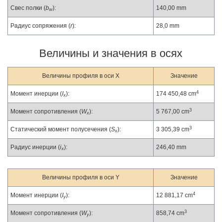
Свес полки (
b
):
140,00 mm
w
Радиус сопряжения (
r
):
28,0 mm
Величины и значения в осях
Величины профиля в оси X
Значение
4
Момент инерции (
I
):
174 450,48 cm
x
3
Момент сопротивления (
W
):
5 767,00 cm
x
3
Статический момент полусечения (
S
):
3 305,39 cm
x
Радиус инерции (
i
):
246,40 mm
x
Величины профиля в оси Y
Значение
4
Момент инерции (
I
):
12 881,17 cm
y
3
Момент сопротивления (
W
):
858,74 cm
y