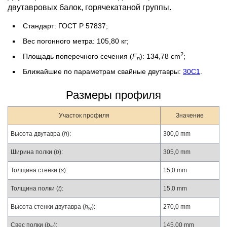
двутавровых балок, горячекатаной группы.
Стандарт: ГОСТ Р 57837;
Вес погонного метра: 105,80 кг;
2
Площадь поперечного сечения (
F
): 134,78 cm
;
n
Ближайшие по параметрам свайные двутавры:
30С1
.
Размеры профиля
Участок профиля
Значение
Высота двутавра (
h
):
300,0 mm
Ширина полки (
b
):
305,0 mm
Толщина стенки (
s
):
15,0 mm
Толщина полки (
t
):
15,0 mm
Высота стенки двутавра (
h
):
270,0 mm
w
Свес полки (
b
):
145,00 mm
w