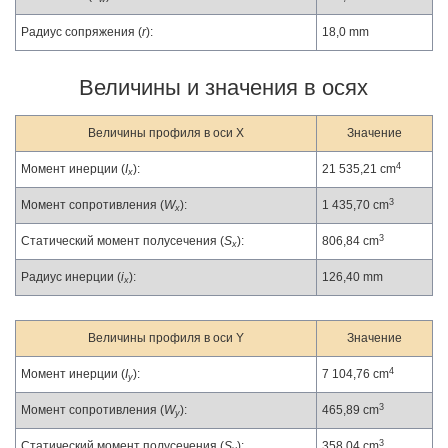
Радиус сопряжения (
r
):
18,0 mm
Величины и значения в осях
Величины профиля в оси X
Значение
4
Момент инерции (
I
):
21 535,21 cm
x
3
Момент сопротивления (
W
):
1 435,70 cm
x
3
Статический момент полусечения (
S
):
806,84 cm
x
Радиус инерции (
i
):
126,40 mm
x
Величины профиля в оси Y
Значение
4
Момент инерции (
I
):
7 104,76 cm
y
3
Момент сопротивления (
W
):
465,89 cm
y
3
Статический момент полусечения (
S
):
358,04 cm