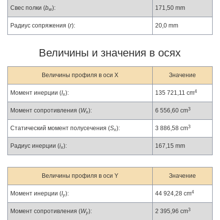
Свес полки (
b
):
171,50 mm
w
Радиус сопряжения (
r
):
20,0 mm
Величины и значения в осях
Величины профиля в оси X
Значение
4
Момент инерции (
I
):
135 721,11 cm
x
3
Момент сопротивления (
W
):
6 556,60 cm
x
3
Статический момент полусечения (
S
):
3 886,58 cm
x
Радиус инерции (
i
):
167,15 mm
x
Величины профиля в оси Y
Значение
4
Момент инерции (
I
):
44 924,28 cm
y
3
Момент сопротивления (
W
):
2 395,96 cm
y