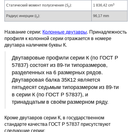
3
Статический момент полусечения (
S
):
1 836,42 cm
y
Радиус инерции (
i
):
96,17 mm
y
Название серии:
Колонные двутавры
. Принадлежность
профиля к колонной серии отражается в номере
двутавра наличием буквы К.
Двутавровые профили серии К (по ГОСТ Р
57837) состоят из 89-ти типоразмеров,
разделенных на 6 размерных рядов.
Двутавровая балка 35К12 является
пятьдесят седьмым типоразмером из 89-ти
в серии К (по ГОСТ Р 57837), и
тринадцатым в своём размерном ряду.
Кроме двутавров серии К, в государственном
стандарте качества ГОСТ Р 57837 присутствуют
следующие серии: