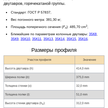
двутавров, горячекатаной группы.
Стандарт: ГОСТ Р 57837;
Вес погонного метра: 381,30 кг;
2
Площадь поперечного сечения (
F
): 485,70 cm
;
n
Ближайшие по параметрам колонные двутавры:
35К8
,
35К9
,
35К10
,
35К11
,
35К13
,
35К14
,
35К15
,
35К16
.
Размеры профиля
Участок профиля
Значение
Высота двутавра (
h
):
414,0 mm
Ширина полки (
b
):
375,0 mm
Толщина стенки (
s
):
32,0 mm
Толщина полки (
t
):
51,0 mm
Высота стенки двутавра (
h
):
312,0 mm
w