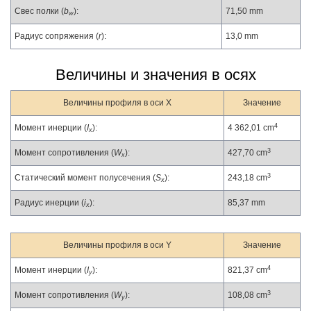
Свес полки (
b
):
71,50 mm
w
Радиус сопряжения (
r
):
13,0 mm
Величины и значения в осях
Величины профиля в оси X
Значение
4
Момент инерции (
I
):
4 362,01 cm
x
3
Момент сопротивления (
W
):
427,70 cm
x
3
Статический момент полусечения (
S
):
243,18 cm
x
Радиус инерции (
i
):
85,37 mm
x
Величины профиля в оси Y
Значение
4
Момент инерции (
I
):
821,37 cm
y
3
Момент сопротивления (
W
):
108,08 cm
y