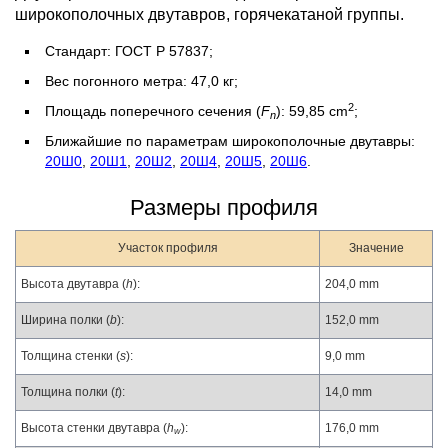
широкополочных двутавров, горячекатаной группы.
Стандарт: ГОСТ Р 57837;
Вес погонного метра: 47,0 кг;
2
Площадь поперечного сечения (
F
): 59,85 cm
;
n
Ближайшие по параметрам широкополочные двутавры:
20Ш0
,
20Ш1
,
20Ш2
,
20Ш4
,
20Ш5
,
20Ш6
.
Размеры профиля
Участок профиля
Значение
Высота двутавра (
h
):
204,0 mm
Ширина полки (
b
):
152,0 mm
Толщина стенки (
s
):
9,0 mm
Толщина полки (
t
):
14,0 mm
Высота стенки двутавра (
h
):
176,0 mm
w