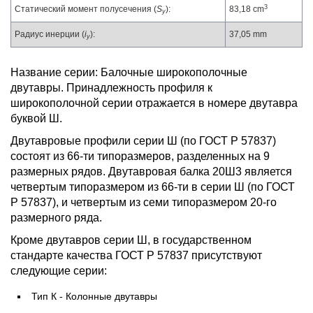
3
Статический момент полусечения (
S
):
83,18 cm
y
Радиус инерции (
i
):
37,05 mm
y
Название серии: Балочные широкополочные
двутавры. Принадлежность профиля к
широкополочной серии отражается в номере двутавра
буквой Ш.
Двутавровые профили серии Ш (по ГОСТ Р 57837)
состоят из 66-ти типоразмеров, разделенных на 9
размерных рядов. Двутавровая балка 20Ш3 является
четвертым типоразмером из 66-ти в серии Ш (по ГОСТ
Р 57837), и четвертым из семи типоразмером 20-го
размерного ряда.
Кроме двутавров серии Ш, в государственном
стандарте качества ГОСТ Р 57837 присутствуют
следующие серии:
Тип К - Колонные двутавры