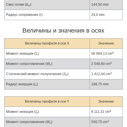
Свес полки (
b
):
144,50 mm
w
Радиус сопряжения (
r
):
24,0 mm
Величины и значения в осях
Величины профиля в оси X
Значение
4
Момент инерции (
I
):
56 069,13 cm
x
3
Момент сопротивления (
W
):
2 548,60 cm
x
3
Статический момент полусечения (
S
):
1 412,44 cm
x
Радиус инерции (
i
):
188,75 mm
x
Величины профиля в оси Y
Значение
4
Момент инерции (
I
):
8 111,31 cm
y
3
Момент сопротивления (
W
):
540,75 cm
y