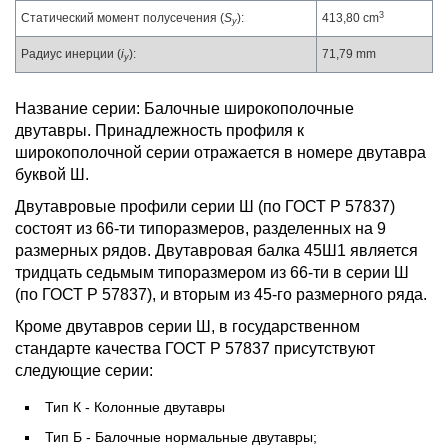
3
Статический момент полусечения (
S
):
413,80 cm
y
Радиус инерции (
i
):
71,79 mm
y
Название серии: Балочные широкополочные
двутавры. Принадлежность профиля к
широкополочной серии отражается в номере двутавра
буквой Ш.
Двутавровые профили серии Ш (по ГОСТ Р 57837)
состоят из 66-ти типоразмеров, разделенных на 9
размерных рядов. Двутавровая балка 45Ш1 является
тридцать седьмым типоразмером из 66-ти в серии Ш
(по ГОСТ Р 57837), и вторым из 45-го размерного ряда.
Кроме двутавров серии Ш, в государственном
стандарте качества ГОСТ Р 57837 присутствуют
следующие серии:
Тип К - Колонные двутавры
Тип Б - Балочные нормальные двутавры;