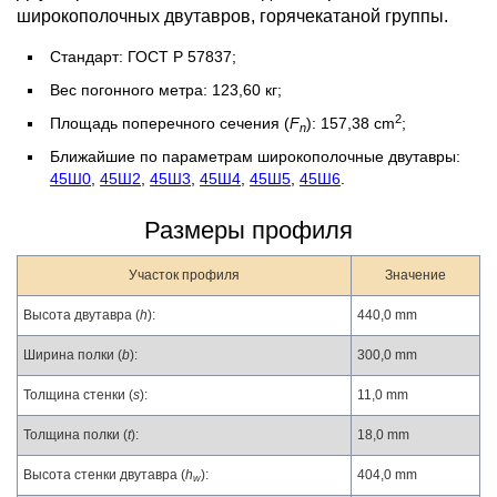
широкополочных двутавров, горячекатаной группы.
Стандарт: ГОСТ Р 57837;
Вес погонного метра: 123,60 кг;
2
Площадь поперечного сечения (
F
): 157,38 cm
;
n
Ближайшие по параметрам широкополочные двутавры:
45Ш0
,
45Ш2
,
45Ш3
,
45Ш4
,
45Ш5
,
45Ш6
.
Размеры профиля
Участок профиля
Значение
Высота двутавра (
h
):
440,0 mm
Ширина полки (
b
):
300,0 mm
Толщина стенки (
s
):
11,0 mm
Толщина полки (
t
):
18,0 mm
Высота стенки двутавра (
h
):
404,0 mm
w