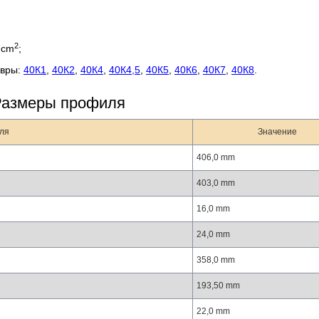
2
 cm
;
авры:
40К1
,
40К2
,
40К4
,
40К4,5
,
40К5
,
40К6
,
40К7
,
40К8
.
Размеры профиля
ля
Значение
406,0 mm
403,0 mm
16,0 mm
24,0 mm
358,0 mm
193,50 mm
22,0 mm