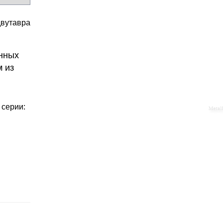
двутавра
енных
м из
 серии: