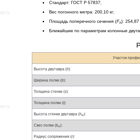
Стандарт: ГОСТ Р 57837;
Вес погонного метра: 200,10 кг;
Площадь поперечного сечения (
F
): 254,87
n
Ближайшие по параметрам колонные двут
Участок профи
Высота двутавра (
h
):
Ширина полки (
b
):
Толщина стенки (
s
):
Толщина полки (
t
):
Высота стенки двутавра (
h
):
w
Свес полки (
b
):
w
Радиус сопряжения (
r
):