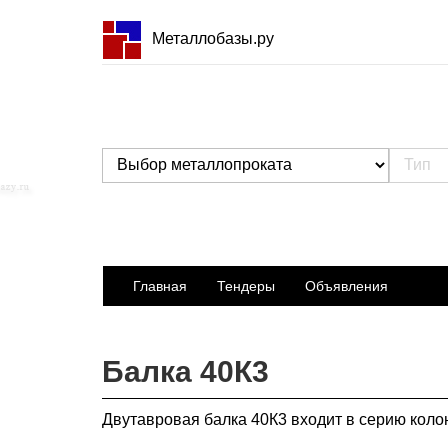
Металлобазы.ру
Главная
Тендеры
Объявления
Балка 40К3
Двутавровая балка 40К3 входит в серию коло