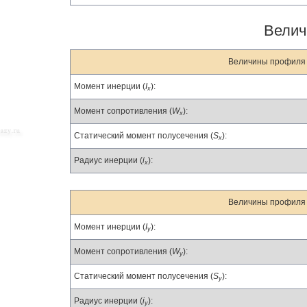
Велич
Величины профиля 
Момент инерции (
I
):
x
Момент сопротивления (
W
):
x
Статический момент полусечения (
S
):
x
Радиус инерции (
i
):
x
Величины профиля 
Момент инерции (
I
):
y
Момент сопротивления (
W
):
y
Статический момент полусечения (
S
):
y
Радиус инерции (
i
):
y