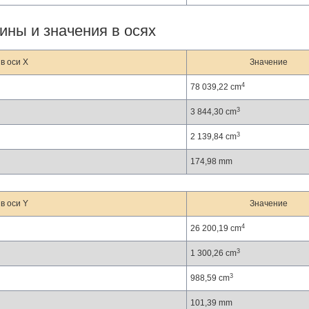
ины и значения в осях
в оси X
Значение
4
78 039,22 cm
3
3 844,30 cm
3
2 139,84 cm
174,98 mm
в оси Y
Значение
4
26 200,19 cm
3
1 300,26 cm
3
988,59 cm
101,39 mm