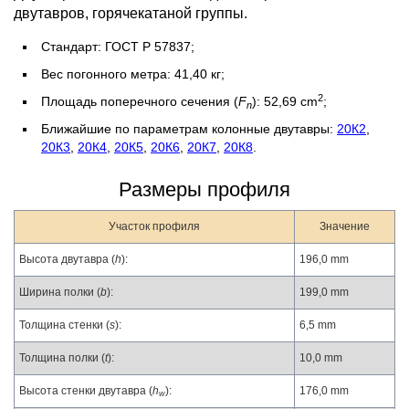
двутавров, горячекатаной группы.
Стандарт: ГОСТ Р 57837;
Вес погонного метра: 41,40 кг;
2
Площадь поперечного сечения (
F
): 52,69 cm
;
n
Ближайшие по параметрам колонные двутавры:
20К2
,
20К3
,
20К4
,
20К5
,
20К6
,
20К7
,
20К8
.
Размеры профиля
Участок профиля
Значение
Высота двутавра (
h
):
196,0 mm
Ширина полки (
b
):
199,0 mm
Толщина стенки (
s
):
6,5 mm
Толщина полки (
t
):
10,0 mm
Высота стенки двутавра (
h
):
176,0 mm
w