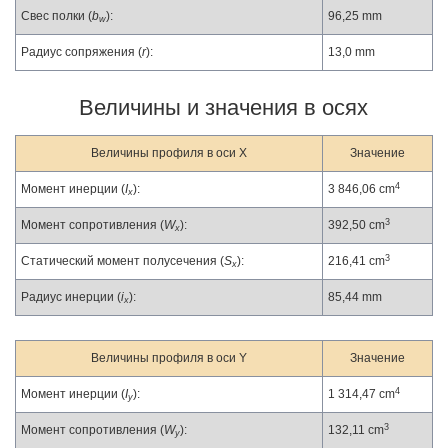
Свес полки (
b
):
96,25 mm
w
Радиус сопряжения (
r
):
13,0 mm
Величины и значения в осях
Величины профиля в оси X
Значение
4
Момент инерции (
I
):
3 846,06 cm
x
3
Момент сопротивления (
W
):
392,50 cm
x
3
Статический момент полусечения (
S
):
216,41 cm
x
Радиус инерции (
i
):
85,44 mm
x
Величины профиля в оси Y
Значение
4
Момент инерции (
I
):
1 314,47 cm
y
3
Момент сопротивления (
W
):
132,11 cm
y