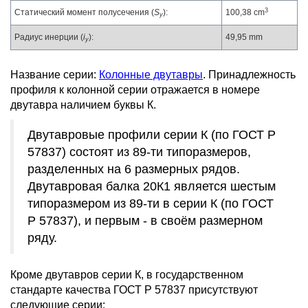
3
Статический момент полусечения (
S
):
100,38 cm
y
Радиус инерции (
i
):
49,95 mm
y
Название серии:
Колонные двутавры
. Принадлежность
профиля к колонной серии отражается в номере
двутавра наличием буквы К.
Двутавровые профили серии К (по ГОСТ Р
57837) состоят из 89-ти типоразмеров,
разделенных на 6 размерных рядов.
Двутавровая балка 20К1 является шестым
типоразмером из 89-ти в серии К (по ГОСТ
Р 57837), и первым - в своём размерном
ряду.
Кроме двутавров серии К, в государственном
стандарте качества ГОСТ Р 57837 присутствуют
следующие серии: