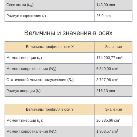
Свес полки (
b
):
143,00 mm
w
Радиус сопряжения (
r
):
26,0 mm
Величины и значения в осях
Величины профиля в оси X
Значение
4
Момент инерции (
I
):
174 203,77 cm
x
3
Момент сопротивления (
W
):
6 549,00 cm
x
3
Статический момент полусечения (
S
):
3 797,96 cm
x
Радиус инерции (
i
):
216,13 mm
x
Величины профиля в оси Y
Значение
4
Момент инерции (
I
):
20 335,66 cm
y
3
Момент сопротивления (
W
):
1 303,57 cm
y