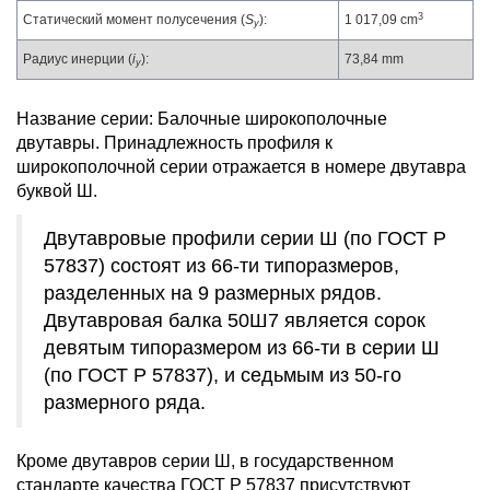
3
Статический момент полусечения (
S
):
1 017,09 cm
y
Радиус инерции (
i
):
73,84 mm
y
Название серии: Балочные широкополочные
двутавры. Принадлежность профиля к
широкополочной серии отражается в номере двутавра
буквой Ш.
Двутавровые профили серии Ш (по ГОСТ Р
57837) состоят из 66-ти типоразмеров,
разделенных на 9 размерных рядов.
Двутавровая балка 50Ш7 является сорок
девятым типоразмером из 66-ти в серии Ш
(по ГОСТ Р 57837), и седьмым из 50-го
размерного ряда.
Кроме двутавров серии Ш, в государственном
стандарте качества ГОСТ Р 57837 присутствуют