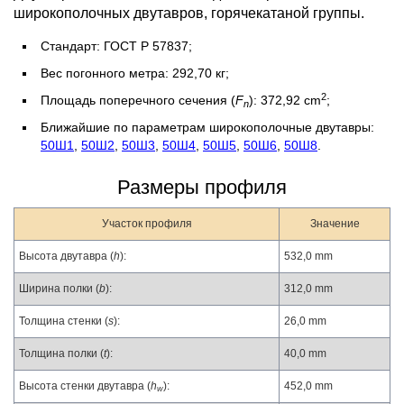
широкополочных двутавров, горячекатаной группы.
Стандарт: ГОСТ Р 57837;
Вес погонного метра: 292,70 кг;
2
Площадь поперечного сечения (
F
): 372,92 cm
;
n
Ближайшие по параметрам широкополочные двутавры:
50Ш1
,
50Ш2
,
50Ш3
,
50Ш4
,
50Ш5
,
50Ш6
,
50Ш8
.
Размеры профиля
Участок профиля
Значение
Высота двутавра (
h
):
532,0 mm
Ширина полки (
b
):
312,0 mm
Толщина стенки (
s
):
26,0 mm
Толщина полки (
t
):
40,0 mm
Высота стенки двутавра (
h
):
452,0 mm
w