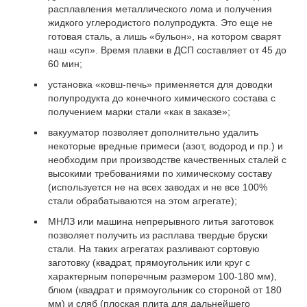
расплавления металлического лома и получения
жидкого углеродистого полупродукта. Это еще не
готовая сталь, а лишь «бульон», на котором сварят
наш «суп». Время плавки в ДСП составляет от 45 до
60 мин;
установка «ковш-печь» применяется для доводки
полупродукта до конечного химического состава с
получением марки стали «как в заказе»;
вакууматор позволяет дополнительно удалить
некоторые вредные примеси (азот, водород и пр.) и
необходим при производстве качественных сталей с
высокими требованиями по химическому составу
(используется не на всех заводах и не все 100%
стали обрабатываются на этом агрегате);
МНЛЗ или машина непрерывного литья заготовок
позволяет получить из расплава твердые бруски
стали. На таких агрегатах разливают сортовую
заготовку (квадрат, прямоугольник или круг с
характерным поперечным размером 100-180 мм),
блюм (квадрат и прямоугольник со стороной от 180
мм) и сляб (плоская плита для дальнейшего