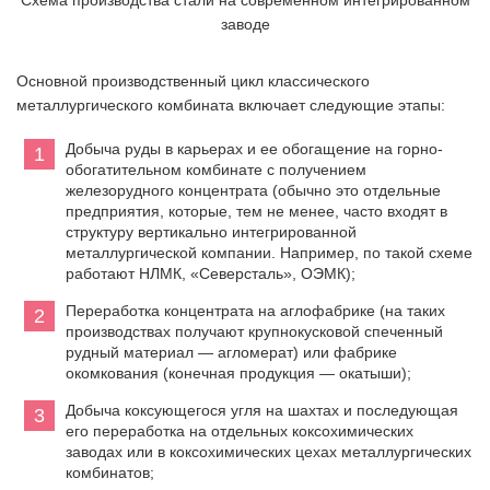
Схема производства стали на современном интегрированном
заводе
Основной производственный цикл классического
металлургического комбината включает следующие этапы:
Добыча руды в карьерах и ее обогащение на горно-
обогатительном комбинате с получением
железорудного концентрата (обычно это отдельные
предприятия, которые, тем не менее, часто входят в
структуру вертикально интегрированной
металлургической компании. Например, по такой схеме
работают НЛМК, «Северсталь», ОЭМК);
Переработка концентрата на аглофабрике (на таких
производствах получают крупнокусковой спеченный
рудный материал — агломерат) или фабрике
окомкования (конечная продукция — окатыши);
Добыча коксующегося угля на шахтах и последующая
его переработка на отдельных коксохимических
заводах или в коксохимических цехах металлургических
комбинатов;