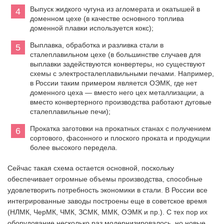
Выпуск жидкого чугуна из агломерата и окатышей в
доменном цехе (в качестве основного топлива
доменной плавки используется кокс);
Выплавка, обработка и разливка стали в
сталеплавильном цехе (в большинстве случаев для
выплавки задействуются конвертеры, но существуют
схемы с электросталеплавильными печами. Например,
в России таким примером является ОЭМК, где нет
доменного цеха — вместо него цех металлизации, а
вместо конвертерного производства работают дуговые
сталеплавильные печи);
Прокатка заготовки на прокатных станах с получением
сортового, фасонного и плоского проката и продукции
более высокого передела.
Сейчас такая схема остается основной, поскольку
обеспечивает огромные объемы производства, способные
удовлетворить потребность экономики в стали. В России все
интегрированные заводы построены еще в советское время
(НЛМК, ЧерМК, ЧМК, ЗСМК, ММК, ОЭМК и пр.). С тех пор их
оборудование несколько раз модернизировалось, но новые