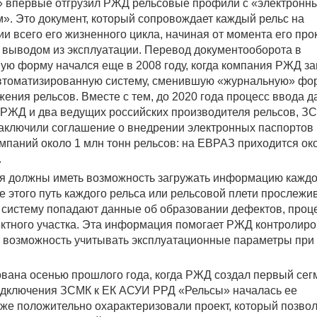
» впервые отгрузил РЖД рельсовые профили с «электронн
». Это документ, который сопровождает каждый рельс на
и всего его жизненного цикла, начиная от момента его про
 выводом из эксплуатации. Перевод документооборота в
ую форму начался еще в 2008 году, когда компания РЖД за
втоматизированную систему, сменившую «журнальную» фо
жения рельсов. Вместе с тем, до 2020 года процесс ввода 
 РЖД и два ведущих российских производителя рельсов, З
заключили соглашение о внедрении электронных паспортов
омпаний около 1 млн тонн рельсов: на ЕВРАЗ приходится ок
.
ия должны иметь возможность загружать информацию кажд
 этого путь каждого рельса или рельсовой плети прослежив
 В систему попадают данные об образовании дефектов, проц
ектного участка. Эта информация помогает РЖД контролиро
т возможность учитывать эксплуатационные параметры при
вана осенью прошлого года, когда РЖД создал первый сег
подключения ЗСМК к ЕК АСУИ РРД «Рельсы» началась ее
же положительно охарактеризовали проект, который позво