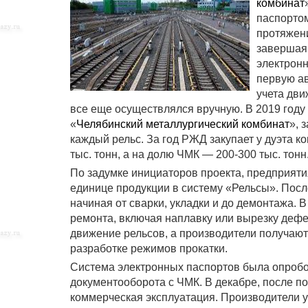
комбинат
паспортом
протяжени
завершая
электронн
первую а
учета дви
все еще осуществлялся вручную. В 2019 году
«
Челябинский металлургический комбинат
», 
каждый рельс. За год РЖД закупает у дуэта к
тыс. тонн, а на долю ЧМК — 200-300 тыс. тонн
По задумке инициаторов проекта, предприят
единице продукции в систему «Рельсы». После
начиная от сварки, укладки и до демонтажа.
ремонта, включая наплавку или вырезку деф
движение рельсов, а производители получаю
разработке режимов прокатки.
Система электронных паспортов была опробо
документооборота с ЧМК. В декабре, после 
коммерческая эксплуатация. Производители у