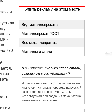
ым
Купить рекламу на этом месте
катки и
пустила
Вид металлопроката
рму
Металлопрокат ГОСТ
данных
СМК и
Вес металлопроката
 на
оло 770
Металлы и стали
ой
А вы знаете, сколько слоев стали,
ается,
в японском мече «Катана» ?
ессах
вать
Японский иероглиф - 刀,​ звучащий не как
иначе как - Катана, в переводе на русский
язык, означает слово - Меч. Сталь,
используемая для создания меча Катана
мент
- называется Тамахаганэ.
лит им