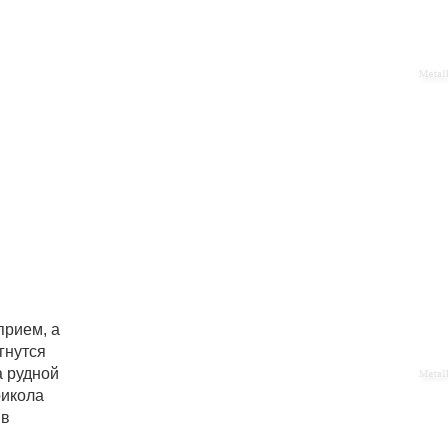
прием, а
гнутся
а рудной
рикола
 в