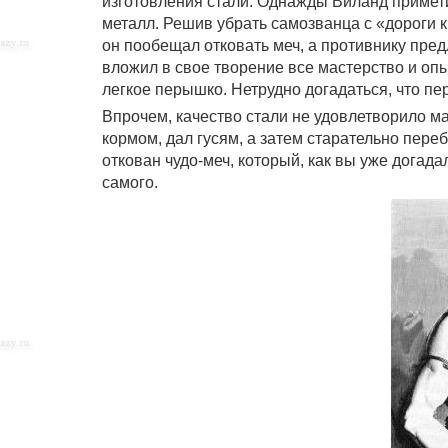
изготовления стали. Однажды Виланд приметил
металл. Решив убрать самозванца с «дороги к
он пообещал отковать меч, а противнику пре
вложил в свое творение все мастерство и опыт.
легкое перышко. Нетрудно догадаться, что пер
Впрочем, качество стали не удовлетворило ма
кормом, дал гусям, а затем старательно пере
откован чудо-меч, который, как вы уже догада
самого.