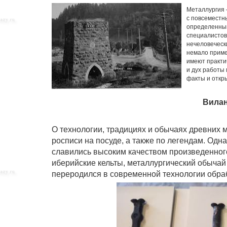
Металлургия 
с повсеместн
определенный
специалистов
нечеловеческ
немало приме
имеют практи
и дух работы
факты и откр
Вилан
О технологии, традициях и обычаях древних 
росписи на посуде, а также по легендам. Одна
славились высоким качеством произведенного
иберийские кельты, металлургический обычай
переродился в современной технологии обра