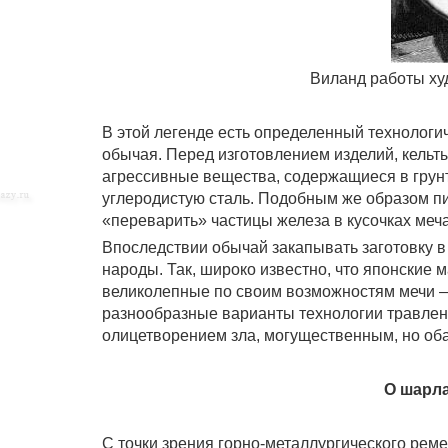
Виланд работы ху
В этой легенде есть определенный технологи
обычая. Перед изготовлением изделий, кельты
агрессивные вещества, содержащиеся в грунт
углеродистую сталь. Подобным же образом пи
«переварить» частицы железа в кусочках меч
Впоследствии обычай закапывать заготовку в
народы. Так, широко известно, что японские ма
великолепные по своим возможностям мечи —
разнообразные варианты технологии травлени
олицетворением зла, могущественным, но об
О шарла
С точки зрения горно-металлургического рем