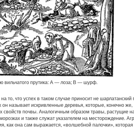
ю вильчатого прутика: А — лоза; В — шурф.
на то, что успех в таком случае приносит не шарлатанский 
х он называет искривленные деревья, которые, конечно же, 
ных свойств почвы. Аналогичным образом травы, растущие н
морозках и также служат указателем на месторождение. Аг
я, как она сам выражается, «волшебной палочки», которая