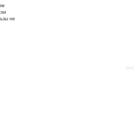
ом
ски
льзы не