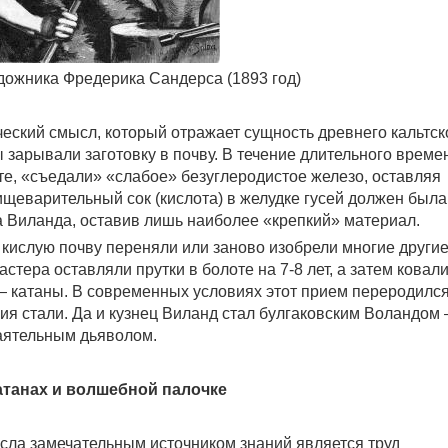
дожника Фредерика Сандерса (1893 год)
ческий смысл, который отражает сущность древнего кальтск
 зарывали заготовку в почву. В течение длительного време
е, «съедали» «слабое» безуглеродистое железо, оставляя
щеварительный сок (кислота) в желудке гусей должен была
а Виланда, оставив лишь наиболее «крепкий» материал.
 кислую почву переняли или заново изобрели многие други
стера оставляли прутки в болоте на 7-8 лет, а затем ковали
 катаны. В современных условиях этот прием переродился
я стали. Да и кузнец Виланд стал булгаковским Воландом
аятельным дьяволом.
танах и волшебной палочке
есла замечательным источником знаний является труд