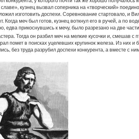
 конкурента, у которого почти так же хорошо получалось к
 славе», кузнец вызвал соперника на «творческий» поедино
дложил изготовить доспехи. Соревнование стартовало, и Ви
 Когда меч был готов, кузнец воткнул его в ручей, а по вод
о, едва прикоснувшись к мечу, было разрезано на две части
стера. Тогда он разбил меч на мелкие кусочки и, смешав с 
брал помет в поисках уцелевших крупинок железа. Из них и 
лись, без труда разрубил доспехи конкурента, а вместе с ним