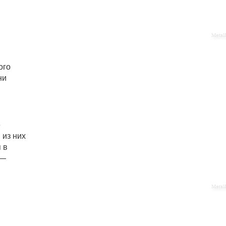
ого
ни
е
 из них
 в
 —