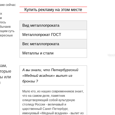
аже сейчас
т
Купить рекламу на этом месте
их
им
лось
Вид металлопроката
обычаев
ющим суть
Металлопрокат ГОСТ
тересные
Вес металлопроката
Металлы и стали
кам,
А вы знали, что Петербургский
оторые
«Медный всадник» вылит из
ры или
бронзы ?
и
Мало кто, из наших современников знает,
что на самом деле, памятник
олицетворяющий собой культурную
столицу России - величавый и
царственный Санкт-Петербург,
именуемый «Медный всадник» - вылит из