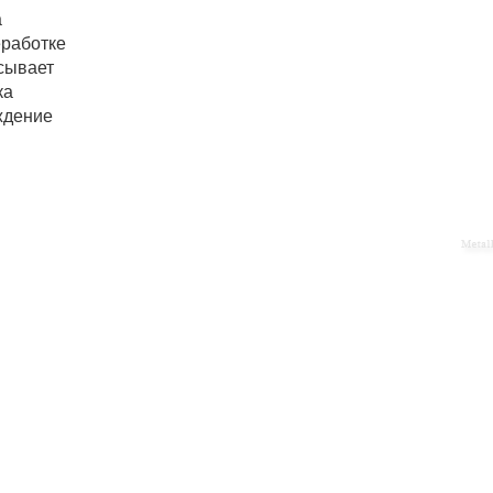
а
еработке
исывает
ка
ждение