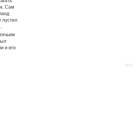
овать
к. Сам
ланд
е пустил
.
птичьим
был
и и его