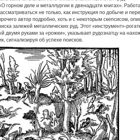
О горном деле и металлургии в двенадцати книгах». Работ
ассматриваться не только, как инструкция по добыче и пер
прочего автор подробно, хоть и с некоторым скепсисом, оп
оиска залежей металлических руд. Этот «инструмент»-рогат
ый двумя руками за «рожки», указывает рудознатцу на нахо
к, сигнализируя об успехе поисков.