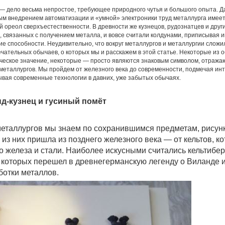
— дело весьма непростое, требующее природного чутья и большого опыта. Д
ым внедрением автоматизации и «умной» электроники труд металлурга имее
 ореол сверхъестественности. В древности же кузнецов, рудознатцев и друг
, связанных с получением металла, и вовсе считали колдунами, приписывая 
ие способности. Неудивительно, что вокруг металлургов и металлургии сложи
чательных обычаев, о которых мы и расскажем в этой статье. Некоторые из 
ческое значение, некоторые — просто являются знаковым символом, отража
 металлургов. Мы пройдем от железного века до современности, подмечая ин
ывая современные технологии в давних, уже забытых обычаях.
д-кузнец и гусиный помёт
металлургов мы знаем по сохранившимся предметам, рисун
 из них пришла из позднего железного века — от кельтов, к
 железа и стали. Наиболее искусными считались кельтибе
 которых перешел в древнегерманскую легенду о Виланде 
ботки металлов.