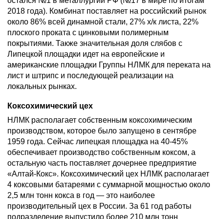
остался №1 в металлургии РФ (№17 в мире по итогам
2018 года). Комбинат поставляет на российский рынок
около 86% всей динамной стали, 27% х/к листа, 22%
плоского проката с цинковыми полимерным
покрытиями. Также значительная доля слябов с
Липецкой площадки идет на европейские и
американские площадки Группы НЛМК для переката на
лист и штрипс и последующей реализации на
локальных рынках.
Коксохимический цех
НЛМК располагает собственным коксохимическим
производством, которое было запущено в сентябре
1959 года. Сейчас липецкая площадка на 40-45%
обеспечивает производство собственным коксом, а
остальную часть поставляет дочернее предприятие
«Алтай-Кокс». Коксохимический цех НЛМК располагает
4 коксовыми батареями с суммарной мощностью около
2,5 млн тонн кокса в год — это наиболее
производительный цех в России. За 61 год работы
подразделение выпустило более 210 млн тонн