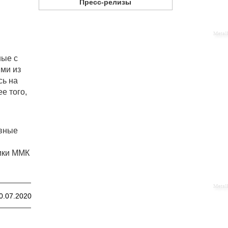
Пресс-релизы
ные с
ими из
сь на
е того,
ивные
тики ММК
0.07.2020