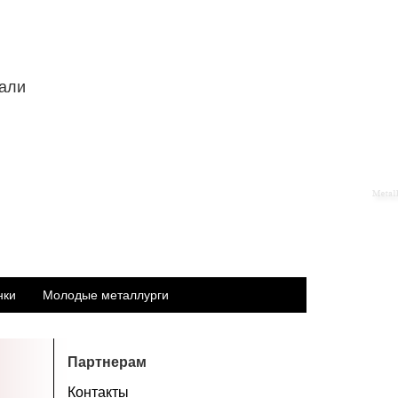
тали
нки
Молодые металлурги
Партнерам
Контакты