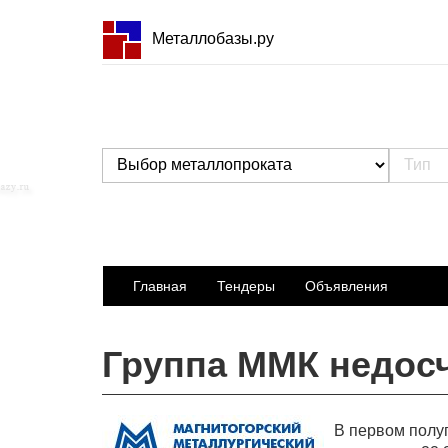
Металлобазы.ру
Главная
Тендеры
Объявления
Группа ММК недосч
В первом полу