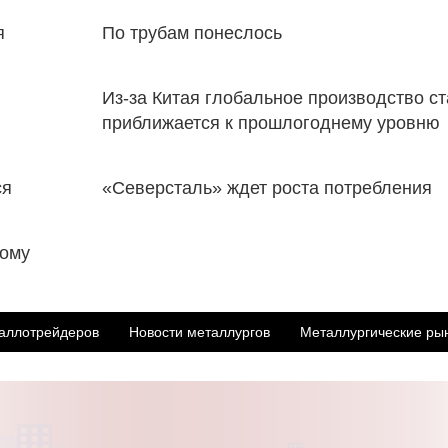
я
По трубам понеслось
Из-за Китая глобальное производство с
приближается к прошлогоднему уровню
ся
«Северсталь» ждет роста потребления
ному
аллотрейдеров
Новости металлургов
Металлургические ры