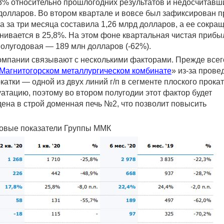
,3% относительно прошлогодних результатов и недосчитавш
 долларов. Во втором квартале и вовсе был зафиксирован 
 за три месяца составила 1,26 млрд долларов, а ее сокра
енивается в 25,8%. На этом фоне квартальная чистая прибы
 полугодовая — 189 млн долларов (-62%).
мпании связывают с несколькими факторами. Прежде всег
Магнитогорском металлургическом комбинате
» из-за прове
катки — одной из двух линий г/п в сегменте плоского прока
атацию, поэтому во втором полугодии этот фактор будет
едена в строй доменная печь №2, что позволит повысить
овые показатели Группы ММК