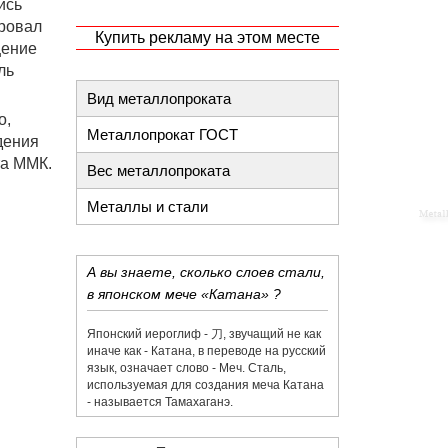
ись
провал
Купить рекламу на этом месте
щение
ль
Вид металлопроката
о,
Металлопрокат ГОСТ
дения
та ММК.
Вес металлопроката
Металлы и стали
А вы знаете, сколько слоев стали,
в японском мече «Катана» ?
Японский иероглиф - 刀,​ звучащий не как
иначе как - Катана, в переводе на русский
язык, означает слово - Меч. Сталь,
используемая для создания меча Катана
- называется Тамахаганэ.