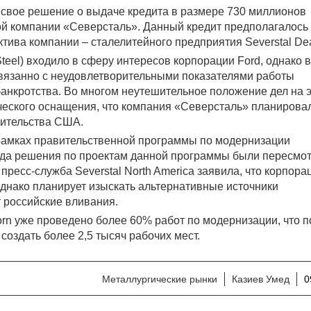
свое решение о выдаче кредита в размере 730 миллионов
ой компании «Северсталь». Данный кредит предполагалось
тива компании – сталелитейного предприятия Severstal De
eel) входило в сферу интересов корпорации Ford, однако в
связанно с неудовлетворительными показателями работы
банкротства. Во многом неутешительное положение дел на 
ческого оснащения, что компания «Северсталь» планирова
вительства США.
рамках правительственной программы по модернизации
года решения по проектам данной программы были пересмо
 пресс-служба Severstal North America заявила, что корпора
днако планирует изыскать альтернативные источники
 российские вливания.
orn уже проведено более 60% работ по модернизации, что п
оздать более 2,5 тысяч рабочих мест.
Металлургические рынки
Казиев Умед
0