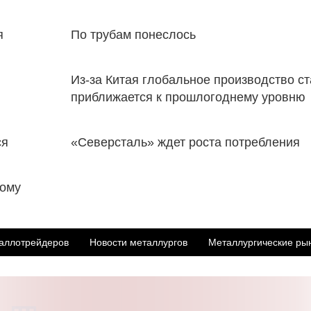
я
По трубам понеслось
Из-за Китая глобальное производство с
приближается к прошлогоднему уровню
ся
«Северсталь» ждет роста потребления
ному
аллотрейдеров
Новости металлургов
Металлургические ры