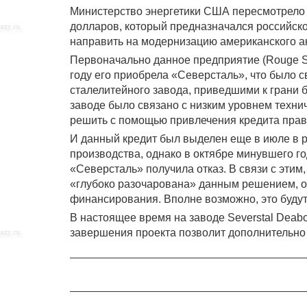
Министерство энергетики США пересмотрело 
долларов, который предназначался российск
направить на модернизацию американского ак
Первоначально данное предприятие (Rouge St
году его приобрела «Северсталь», что было 
сталелитейного завода, приведшими к грани 
заводе было связано с низким уровнем техни
решить с помощью привлечения кредита пра
И данный кредит был выделен еще в июле в 
производства, однако в октябре минувшего 
«Северсталь» получила отказ. В связи с этим,
«глубоко разочарована» данным решением, о
финансирования. Вполне возможно, это будут
В настоящее время на заводе Severstal Deab
завершения проекта позволит дополнительно с