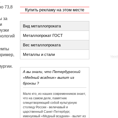
а
о 73,8
Купить рекламу на этом месте
ы за
и
Вид металлопроката
рузки
Металлопрокат ГОСТ
нологий
Вес металлопроката
темпы
Металлы и стали
пример,
ургии.
А вы знали, что Петербургский
«Медный всадник» вылит из
бронзы ?
Мало кто, из наших современников знает,
что на самом деле, памятник
олицетворяющий собой культурную
столицу России - величавый и
царственный Санкт-Петербург,
именуемый «Медный всадник» - вылит из