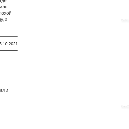
где
 млн
лохой
у, а
6.10.2021
тали