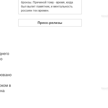
бронзы. Причиной тому - время, когда
был вылит памятник, и ментальность
россиян тех времен.
Пресс-релизы
днего
по
ровано
оком в
 на