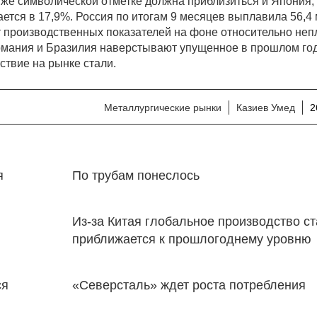
же символической отметке должна приблизиться и Япония, 
ется в 17,9%. Россия по итогам 9 месяцев выплавила 56,4
т производственных показателей на фоне относительно неп
рмания и Бразилия наверстывают упущенное в прошлом год
ствие на рынке стали.
Металлургические рынки
Казиев Умед
2
я
По трубам понеслось
Из-за Китая глобальное производство с
приближается к прошлогоднему уровню
ся
«Северсталь» ждет роста потребления