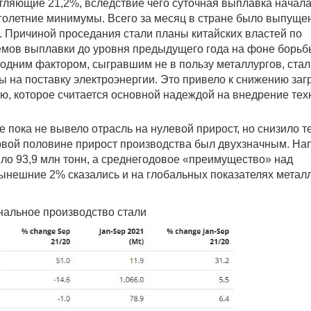
атляющие 21,2%, вследствие чего суточная выплавка начал
голетние минимумы. Всего за месяц в стране было выпущен
. Причиной проседания стали планы китайских властей по
мов выплавки до уровня предыдущего года на фоне борьб
одним фактором, сыгравшим не в пользу металлургов, стал
ы на поставку электроэнергии. Это привело к снижению заг
ю, которое считается основной надеждой на внедрение тех
е пока не вывело отрасль на нулевой прирост, но снизило 
рвой половине прирост производства был двухзначным. На
ло 93,9 млн тонн, а среднегодовое «преимущество» над
ынешние 2% сказались и на глобальных показателях металл
нальное производство стали