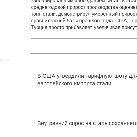
запланированным проседанием Китая. К этой 
среднегодовой прирост производства оценива
тонн стали, демонстрируя умеренный прирос
сравнительной базы прошлого года. США, Ге
Турция просто прибавляет, увеличивая присут
В США утвердили тарифную квоту дл
европейского импорта стали
Внутренний спрос на сталь сохраняет