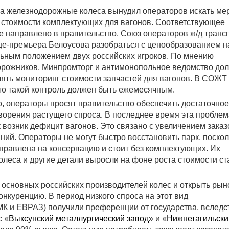
на железнодорожные колеса вынудил операторов искать ме
стоимости комплектующих для вагонов. Соответствующее
 направлено в правительство. Союз операторов ж/д транс
це-премьера Белоусова разобраться с ценообразованием н
ьным положением двух российских игроков. По мнению
рожников, Минпромторг и антимонопольное ведомство до
ять мониторинг стоимости запчастей для вагонов. В СОЖТ
что такой контроль должен быть ежемесячным.
о, операторы просят правительство обеспечить достаточное
творения растущего спроса. В последнее время эта проблем
к возник дефицит вагонов. Это связано с увеличением заказ
ний. Операторы не могут быстро восстановить парк, поскол
тправлена на консервацию и стоит без комплектующих. Их
олеса и другие детали выросли на фоне роста стоимости ст
а основных российских производителей колес и открыть рын
нкуренцию. В период низкого спроса на этот вид
МК и ЕВРАЗ) получили преференции от государства, вследс
с «
Выксунский металлургический завод
» и «
Нижнетагильски