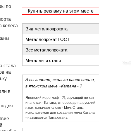
ры по
Купить рекламу на этом месте
порта
а колеса
Вид металлопроката
лжны
Металлопрокат ГОСТ
Вес металлопроката
Металлы и стали
а стала
ов на
ьку
А вы знаете, сколько слоев стали,
в японском мече «Катана» ?
али в
Японский иероглиф - 刀,​ звучащий не как
иначе как - Катана, в переводе на русский
ок для
язык, означает слово - Меч. Сталь,
используемая для создания меча Катана
- называется Тамахаганэ.
твие
й