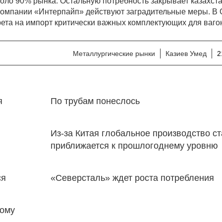
коло 90% рынка. Остальную потребность закрывает казахста
й компании «Интерпайп» действуют заградительные меры. 
ета на импорт критически важных комплектующих для ваго
Металлургические рынки
Казиев Умед
2
я
По трубам понеслось
Из-за Китая глобальное производство с
приближается к прошлогоднему уровню
ся
«Северсталь» ждет роста потребления
ному