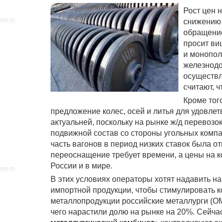
Рост цен 
снижению 
обращение
просит ви
и монопол
железнодо
осуществл
считают, 
Кроме тог
предложение колес, осей и литья для удовле
актуальней, поскольку на рынке ж/д перевозо
подвижной состав со стороны угольных компа
часть вагонов в период низких ставок была о
переоснащение требует времени, а цены на к
России и в мире.
В этих условиях операторы хотят надавить н
импортной продукции, чтобы стимулировать ко
металлопродукции российские металлурги (О
чего нарастили долю на рынке на 20%. Сейча