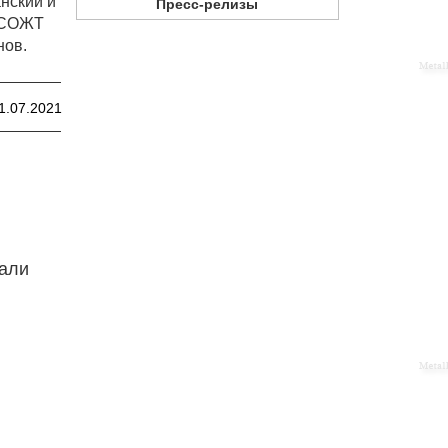
нский и
Пресс-релизы
В СОЖТ
нов.
1.07.2021
тали