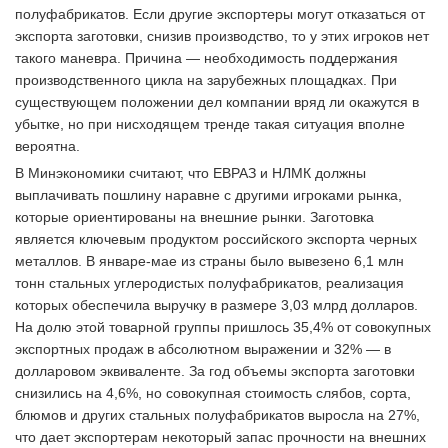
полуфабрикатов. Если другие экспортеры могут отказаться от
экспорта заготовки, снизив производство, то у этих игроков нет
такого маневра. Причина — необходимость поддержания
производственного цикла на зарубежных площадках. При
существующем положении дел компании вряд ли окажутся в
убытке, но при нисходящем тренде такая ситуация вполне
вероятна.
В Минэкономики считают, что ЕВРАЗ и НЛМК должны
выплачивать пошлину наравне с другими игроками рынка,
которые ориентированы на внешние рынки. Заготовка
является ключевым продуктом российского экспорта черных
металлов. В январе-мае из страны было вывезено 6,1 млн
тонн стальных углеродистых полуфабрикатов, реализация
которых обеспечила выручку в размере 3,03 млрд долларов.
На долю этой товарной группы пришлось 35,4% от совокупных
экспортных продаж в абсолютном выражении и 32% — в
долларовом эквиваленте. За год объемы экспорта заготовки
снизились на 4,6%, но совокупная стоимость слябов, сорта,
блюмов и других стальных полуфабрикатов выросла на 27%,
что дает экспортерам некоторый запас прочности на внешних