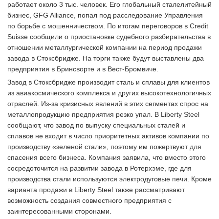
работает около 3 тыс. человек. Его глобальный сталелитейный
бизнес, GFG Alliance, попал под расследование Управления
по борьбе с мошенничеством. По итогам переговоров в Credit
Suisse сообщили о приостановке судебного разбирательства в
отношении металлургической компании на период продажи
завода в Стоксбридже. На торги также будут выставлены два
предприятия в Бринсворте и в Вест-Бромвиче.
Завод в Стоксбридже производит сталь и сплавы для клиентов
из авиакосмического комплекса и других высокотехнологичных
отраслей. Из-за кризисных явлений в этих сегментах спрос на
металлопродукцию предприятия резко упал. В Liberty Steel
сообщают, что завод по выпуску специальных сталей и
сплавов не входит в число приоритетных активов компании по
производству «зеленой стали», поэтому им пожертвуют для
спасения всего бизнеса. Компания заявила, что вместо этого
сосредоточится на развитии завода в Ротерхэме, где для
производства стали используются электродуговые печи. Кроме
варианта продажи в Liberty Steel также рассматривают
возможность создания совместного предприятия с
заинтересованными сторонами.