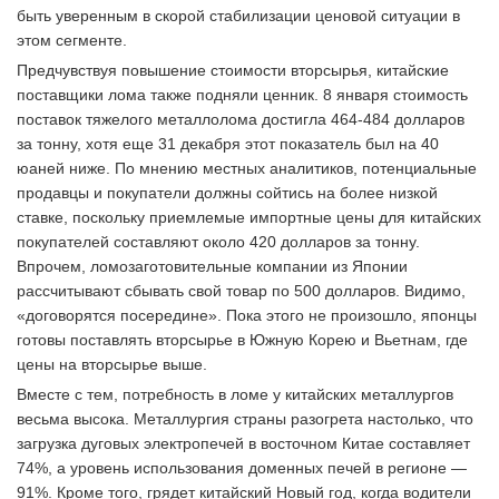
быть уверенным в скорой стабилизации ценовой ситуации в
этом сегменте.
Предчувствуя повышение стоимости вторсырья, китайские
поставщики лома также подняли ценник. 8 января стоимость
поставок тяжелого металлолома достигла 464-484 долларов
за тонну, хотя еще 31 декабря этот показатель был на 40
юаней ниже. По мнению местных аналитиков, потенциальные
продавцы и покупатели должны сойтись на более низкой
ставке, поскольку приемлемые импортные цены для китайских
покупателей составляют около 420 долларов за тонну.
Впрочем, ломозаготовительные компании из Японии
рассчитывают сбывать свой товар по 500 долларов. Видимо,
«договорятся посередине». Пока этого не произошло, японцы
готовы поставлять вторсырье в Южную Корею и Вьетнам, где
цены на вторсырье выше.
Вместе с тем, потребность в ломе у китайских металлургов
весьма высока. Металлургия страны разогрета настолько, что
загрузка дуговых электропечей в восточном Китае составляет
74%, а уровень использования доменных печей в регионе —
91%. Кроме того, грядет китайский Новый год, когда водители