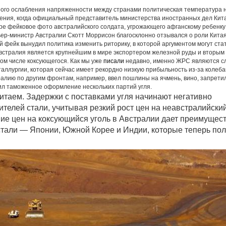
ого ослабления напряженности между странами политическая температура 
ипения, когда официальный представитель министерства иностранных дел Кит
ере фейковое фото австралийского солдата, угрожающего афганскому ребенку
ер-министр Австралии Скотт Моррисон благосклонно отзывался о роли Китая
й фейк вынудил политика изменить риторику, в которой аргументом могут ста
встралия является крупнейшим в мире экспортером железной руды и вторым
 том числе коксующегося. Как мы уже
писали
недавно, именно ЖРС являются 
таллургии, которая сейчас имеет рекордно низкую прибыльность из-за колеба
тралию по другим фронтам, например, ввел пошлины на ячмень, вино, запрети
ил таможенное оформление нескольких партий угля.
итаем. Задержки с поставками угля начинают негативно
ителей стали, учитывая резкий рост цен на неавстралийски
ние цен на коксующийся уголь в Австралии дает преимущес
стали — Японии, Южной Корее и Индии, которые теперь по