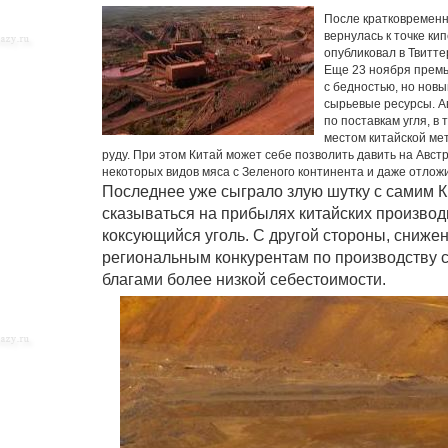
После кратковременн
вернулась к точке к
опубликовал в Твитт
Еще 23 ноября премь
с бедностью, но новы
сырьевые ресурсы. А
по поставкам угля, в
местом китайской ме
руду. При этом Китай может себе позволить давить на Авс
некоторых видов мяса с Зеленого континента и даже отлож
Последнее уже сыграло злую шутку с самим К
сказываться на прибылях китайских производ
коксующийся уголь. С другой стороны, сниже
региональным конкурентам по производству 
благами более низкой себестоимости.