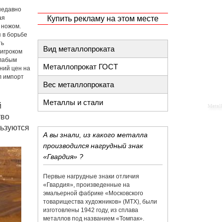
недавно
ая
Купить рекламу на этом месте
 ножом.
 в борьбе
ть
Вид металлопроката
 игроком
слабым
Металлопрокат ГОСТ
ний цен на
л импорт
Вес металлопроката
Металлы и стали
й
тво
льзуются
А вы знали, из какого металла
производился нагрудный знак
«Гвардия» ?
Первые нагрудные знаки отличия
«Гвардия», произведенные на
эмальерной фабрике «​Московского
товарищества художников»​ (МТХ), были
изготовлены 1942 году, из сплава
металлов под названием «​Томпак».