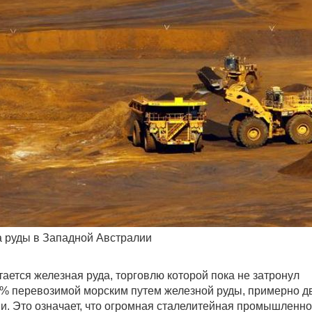
 руды в Западной Австралии
ается железная руда, торговлю которой пока не затронул
70% перевозимой морским путем железной руды, примерно д
ии. Это означает, что огромная сталелитейная промышленно