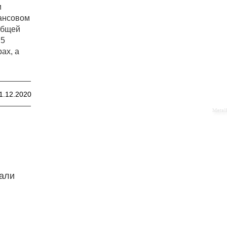
и
нансовом
общей
,5
ах, а
1.12.2020
тали