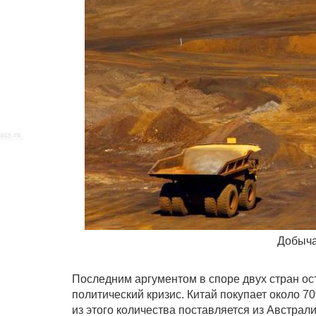
Добыча
Последним аргументом в споре двух стран ост
политический кризис. Китай покупает около 
из этого количества поставляется из Австрал