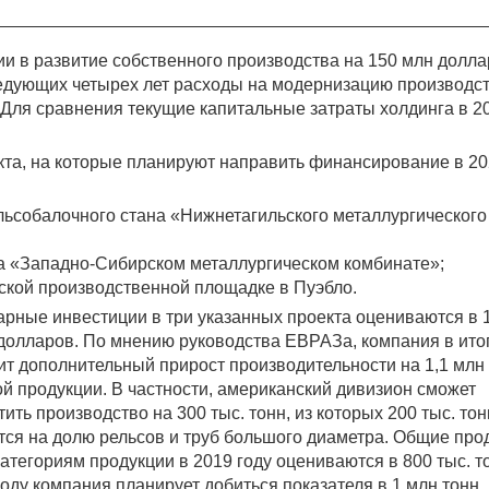
и в развитие собственного производства на 150 млн долла
следующих четырех лет расходы на модернизацию производс
 Для сравнения текущие капитальные затраты холдинга в 2
кта, на которые планируют направить финансирование в 2
ельсобалочного стана «Нижнетагильского металлургического
на «Западно-Сибирском металлургическом комбинате»;
нской производственной площадке в Пуэбло.
рные инвестиции в три указанных проекта оцениваются в 
долларов. По мнению руководства ЕВРАЗа, компания в ито
ит дополнительный прирост производительности на 1,1 млн
ой продукции. В частности, американский дивизион сможет
тить производство на 300 тыс. тонн, из которых 200 тыс. тон
тся на долю рельсов и труб большого диаметра. Общие про
категориям продукции в 2019 году оцениваются в 800 тыс. то
году компания планирует добиться показателя в 1 млн тонн.