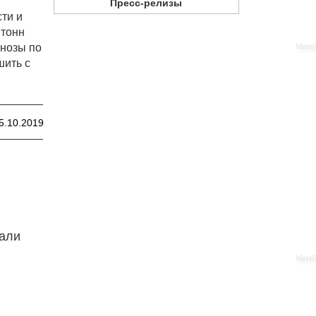
Пресс-релизы
ти и
 тонн
гнозы по
шить с
5.10.2019
тали