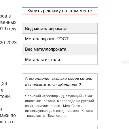
Купить рекламу на этом месте
ров в
твенных
Вид металлопроката
019 году
Металлопрокат ГОСТ
020-2023
Вес металлопроката
Металлы и стали
А вы знаете, сколько слоев стали,
1,34
в японском мече «Катана» ?
ге
 тонн
Японский иероглиф - 刀,​ звучащий не как
иначе как - Катана, в переводе на русский
язык, означает слово - Меч. Сталь,
н
используемая для создания меча Катана
дажи по
- называется Тамахаганэ.
нн, а в