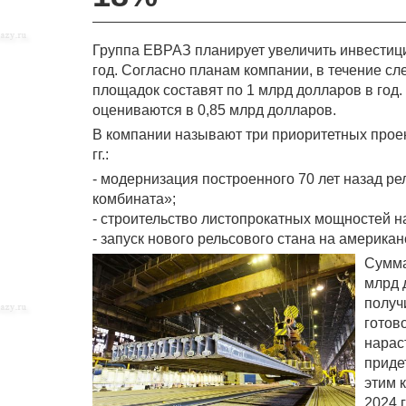
Группа ЕВРАЗ планирует увеличить инвестици
год. Согласно планам компании, в течение 
площадок составят по 1 млрд долларов в год.
оцениваются в 0,85 млрд долларов.
В компании называют три приоритетных прое
гг.:
- модернизация построенного 70 лет назад р
комбината»;
- строительство листопрокатных мощностей 
- запуск нового рельсового стана на америка
Сумма
млрд 
получ
готов
нарас
приде
этим 
2024 