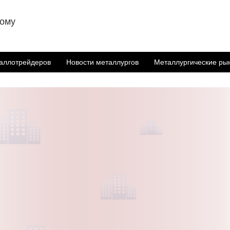
ному
аллотрейдеров
Новости металлургов
Металлургические ры