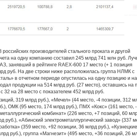
8 российских производителей стального проката и другой
чета на одну компанию составил 245 млрд 741 млн руб. Лу
АЗ, занявший в рейтинге RAEX-600 17 место (+ 1 позиция
лрд руб. На две строки ниже расположилась группа НЛМК с
таль» в отчетном периоде опустилась на одну позицию и н
родал продукции на 514 млрд руб. (27 место), оставшись на
с 32 на 28 место с показателем 452 млрд руб.
зиций, 319 млрд руб.), «Мечел» (44 место, -4 позиции, 312 м
б.), ОМК (95 место, 174 млрд руб.), ПМХ «Кокс» (161 место, 
металлургический комбинат» (226 место, +7 позиций, 60 млрд
рд руб.), «Абинский электрометаллургический завод» (337 м
работка» (359 место, +92 позиции, 36 млрд руб.), «Кузнецки
рд руб.), группа «Магнезит» (495 место, +36 позиций, 26 м