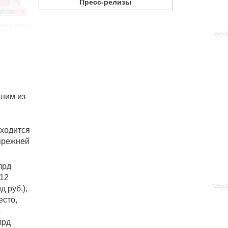
Пресс-релизы
чшим из
аходится
 прежней
лрд
-12
 руб.),
есто,
е
лрд