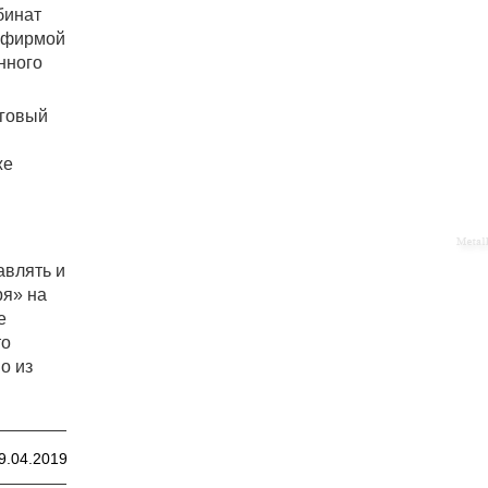
бинат
й фирмой
нного
рговый
же
авлять и
ря» на
е
то
о из
9.04.2019