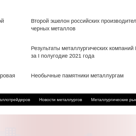
ой
Второй эшелон российских производите
черных металлов
​Результаты металлургических компаний
за I полугодие 2021 года
ировая
Необычные памятники металлургам
аллотрейдеров
Новости металлургов
Металлургические ры