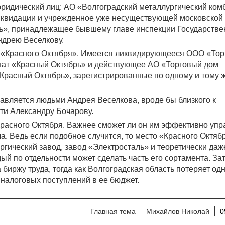
ридический лиц: АО «Волгоградский металлургический ком
ликвидации и учрежденное уже несуществующей московско
ь», принадлежащее бывшему главе инспекции Государстве
ндрею Веселкову.
м «Красного Октября». Имеется ликвидирующееся ООО «То
нат «Красный Октябрь» и действующее АО «Торговый дом
Красный Октябрь», зарегистрированные по одному и тому 
равляется людьми Андрея Веселкова, вроде бы близкого к
ти Александру Бочарову.
«Красного Октября. Важнее сможет ли он им эффективно упр
а. Ведь если подобное случится, то место «Красного Октяб
ргический завод, завод «Электросталь» и теоретически даж
й по отдельности может сделать часть его сортамента. За
биржу труда, тогда как Волгоградская область потеряет одн
налоговых поступлений в ее бюджет.
Главная тема
Михайлов Николай
0