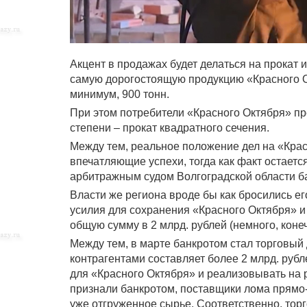
Акцент в продажах будет делаться на прокат 
самую дорогостоящую продукцию «Красного Ок
минимум, 900 тонн.
При этом потребители «Красного Октября» пр
степени – прокат квадратного сечения.
Между тем, реальное положение дел на «Крас
впечатляющие успехи, тогда как факт остает
арбитражным судом Волгоградской области ба
Власти же региона вроде бы как бросились е
усилия для сохранения «Красного Октября» 
общую сумму в 2 млрд. рублей (немного, коне
Между тем, в марте банкротом стал торговый
контрагентами составляет более 2 млрд. рубл
для «Красного Октября» и реализовывать на р
признали банкротом, поставщики лома прямо-т
уже отгруженное сырье. Соответственно, торг