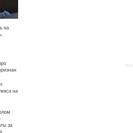
ь на
,
про
признан
ют
лекса на
лолом
»
аты за
а