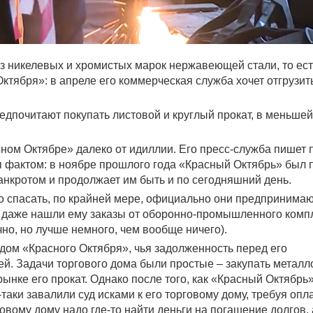
из никелевых и хромистых марок нержавеющей стали, то ест
тября»: в апреле его коммерческая служба хочет отгрузить
едпочитают покупать листовой и круглый прокат, в меньшей
ном Октябре» далеко от идиллии. Его пресс-служба пишет 
ся фактом: в ноябре прошлого года «Красный Октябрь» был 
нкротом и продолжает им быть и по сегодняшний день.
го спасать, по крайней мере, официально они предпринима
и даже нашли ему заказы от оборонно-промышленного комп
чно, но лучше немного, чем вообще ничего).
 дом «Красного Октября», чья задолженность перед его
ей. Задачи торгового дома были простые – закупать метал
ынке его прокат. Однако после того, как «Красный Октябрь
аки завалили суд исками к его торговому дому, требуя опл
овому дому надо где-то найти деньги на погашение долгов, 