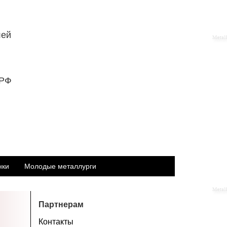
лей
 РФ
нки
Молодые металлурги
Партнерам
Контакты