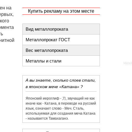
ен на
Купить рекламу на этом месте
ервых,
кого
омента
Вид металлопроката
ть
Металлопрокат ГОСТ
нитной
Вес металлопроката
Металлы и стали
А вы знаете, сколько слоев стали,
в японском мече «Катана» ?
Японский иероглиф - 刀,​ звучащий не как
иначе как - Катана, в переводе на русский
язык, означает слово - Меч. Сталь,
используемая для создания меча Катана
- называется Тамахаганэ.