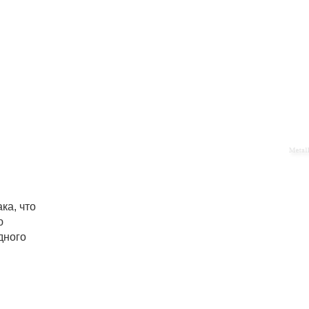
ка, что
ю
дного