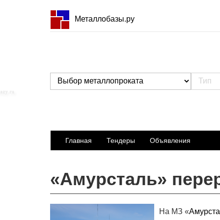
Металлобазы.ру
Главная
Тендеры
Объявления
«Амурсталь» перер
На МЗ «
Амурста