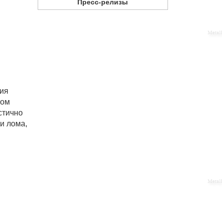
Пресс-релизы
ния
ном
стично
и лома,