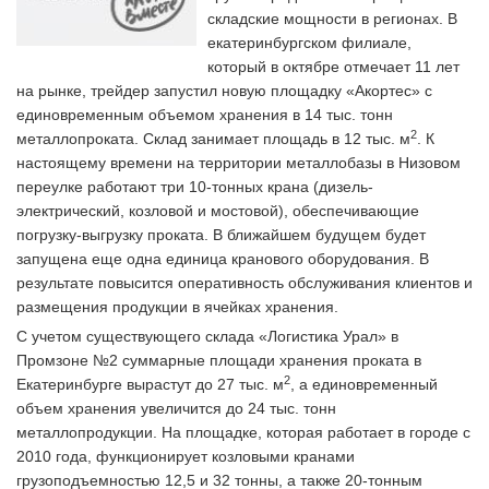
складские мощности в регионах. В
екатеринбургском филиале,
который в октябре отмечает 11 лет
на рынке, трейдер запустил новую площадку «Акортес» с
единовременным объемом хранения в 14 тыс. тонн
2
металлопроката. Склад занимает площадь в 12 тыс. м
. К
настоящему времени на территории металлобазы в Низовом
переулке работают три 10-тонных крана (дизель-
электрический, козловой и мостовой), обеспечивающие
погрузку-выгрузку проката. В ближайшем будущем будет
запущена еще одна единица кранового оборудования. В
результате повысится оперативность обслуживания клиентов и
размещения продукции в ячейках хранения.
С учетом существующего склада «Логистика Урал» в
Промзоне №2 суммарные площади хранения проката в
2
Екатеринбурге вырастут до 27 тыс. м
, а единовременный
объем хранения увеличится до 24 тыс. тонн
металлопродукции. На площадке, которая работает в городе с
2010 года, функционирует козловыми кранами
грузоподъемностью 12,5 и 32 тонны, а также 20-тонным