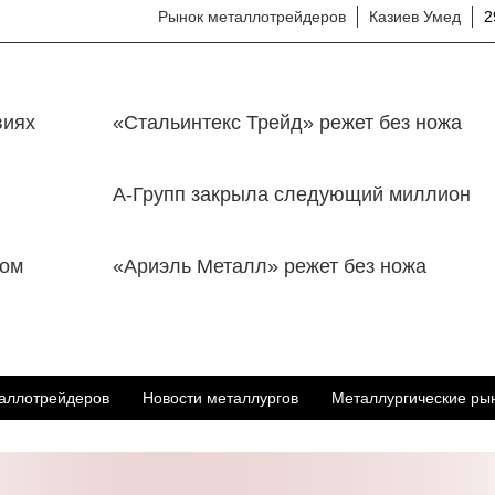
Рынок металлотрейдеров
Казиев Умед
2
виях
«Стальинтекс Трейд» режет без ножа
А-Групп закрыла следующий миллион
дом
«Ариэль Металл» режет без ножа
аллотрейдеров
Новости металлургов
Металлургические ры