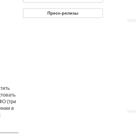
Пресс-релизы
тить
ктовать
ФО (три
инии в
с