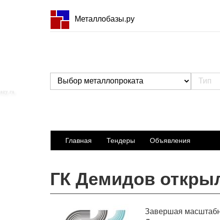
Металлобазы.ру
Главная
Тендеры
Объявления
ГК Демидов откры
Завершая масштабн