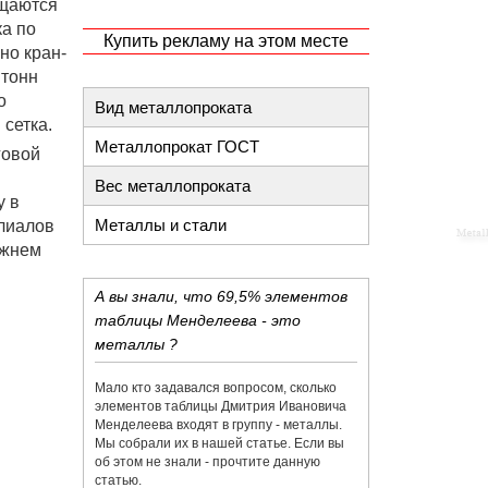
ещаются
ка по
Купить рекламу на этом месте
но кран-
 тонн
о
Вид металлопроката
 сетка.
Металлопрокат ГОСТ
говой
Вес металлопроката
у в
Металлы и стали
лиалов
ижнем
А вы знали, что 69,5% элементов
таблицы Менделеева - это
металлы ?
Мало кто задавался вопросом, сколько
элементов таблицы Дмитрия Ивановича
Менделеева входят в группу - металлы.
Мы собрали их в нашей статье. Если вы
об этом не знали - прочтите данную
статью.