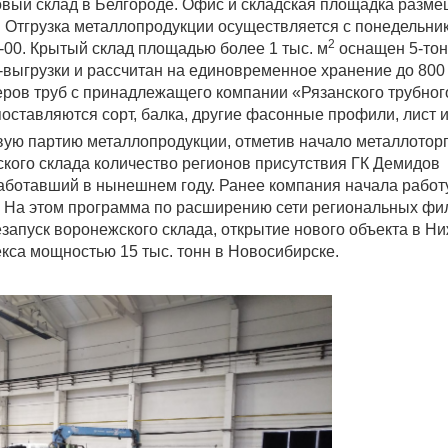
вый склад в Белгороде. Офис и складская площадка разм
. Отгрузка металлопродукции осуществляется с понедельни
2
7-00. Крытый склад площадью более 1 тыс. м
оснащен 5-тон
-выгрузки и рассчитан на единовременное хранение до 800
ров труб с принадлежащего компании «Рязанского трубног
поставляются сорт, балка, другие фасонные профили, лист и
вую партию металлопродукции, отметив начало металлотор
ского склада количество регионов присутствия ГК Демидов
работавший в нынешнем году. Ранее компания начала работ
. На этом программа по расширению сети региональных фи
езапуск воронежского склада, открытие нового объекта в Н
екса мощностью 15 тыс. тонн в Новосибирске.