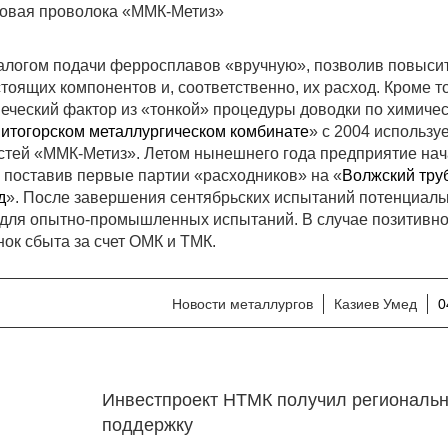
овая проволока «ММК-Метиз»
алогом подачи ферросплавов «вручную», позволив повыси
тоящих компонентов и, соответственно, их расход. Кроме то
веческий фактор из «тонкой» процедуры доводки по химиче
итогорском металлургическом комбинате
» с 2004 использу
стей «ММК-Метиз». Летом нынешнего года предприятие на
, поставив первые партии «расходников» на «
Волжский тру
д
». После завершения сентябрьских испытаний потенциал
 для опытно-промышленных испытаний. В случае позитивно
ок сбыта за счет ОМК и ТМК.
Новости металлургов
Казиев Умед
0
Инвестпроект НТМК получил региональ
поддержку