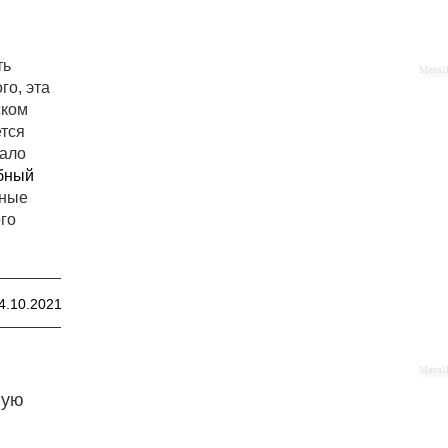
ть
го, эта
ском
ется
чало
бный
ьные
го
4.10.2021
ную