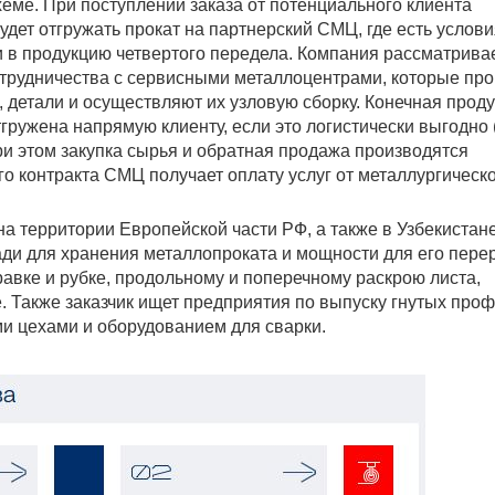
хеме. При поступлении заказа от потенциального клиента
дет отгружать прокат на партнерский СМЦ, где есть услови
и в продукцию четвертого передела. Компания рассматрива
трудничества с сервисными металлоцентрами, которые про
 детали и осуществляют их узловую сборку. Конечная прод
тгружена напрямую клиенту, если это логистически выгодно 
и этом закупка сырья и обратная продажа производятся
о контракта СМЦ получает оплату услуг от металлургическ
а территории Европейской части РФ, а также в Узбекистан
ди для хранения металлопроката и мощности для его перер
равке и рубке, продольному и поперечному раскрою листа,
. Также заказчик ищет предприятия по выпуску гнутых проф
и цехами и оборудованием для сварки.