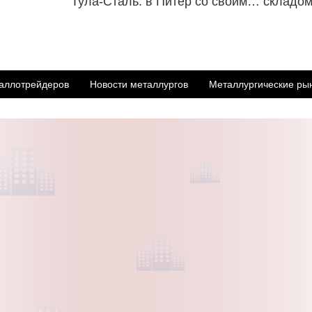
Тула-Сталь: в Питер со своим… складо
аллотрейдеров
Новости металлургов
Металлургические ры