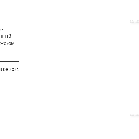
же
ешный
лжском
3.09.2021