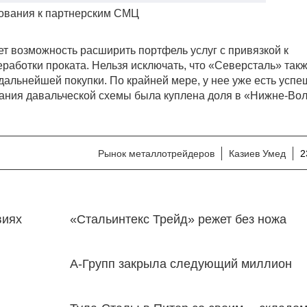
ования к партнерским СМЦ
ет возможность расширить портфель услуг с привязкой к
еработки проката. Нельзя исключать, что «Северсталь» так
 дальнейшей покупки. По крайней мере, у нее уже есть усп
ования давальческой схемы была куплена доля в «Нижне-Во
Рынок металлотрейдеров
Казиев Умед
2
виях
«Стальинтекс Трейд» режет без ножа
А-Групп закрыла следующий миллион