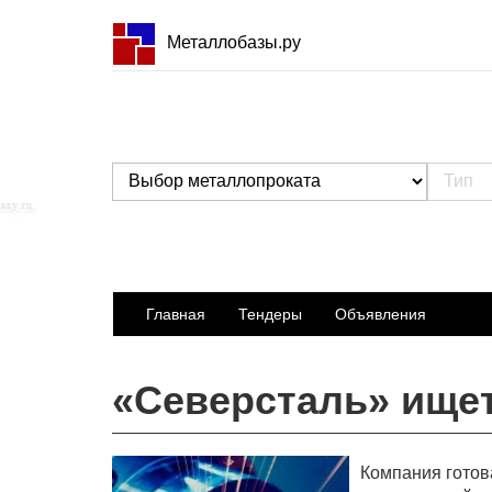
Металлобазы.ру
Главная
Тендеры
Объявления
«Северсталь» ище
Компания готов