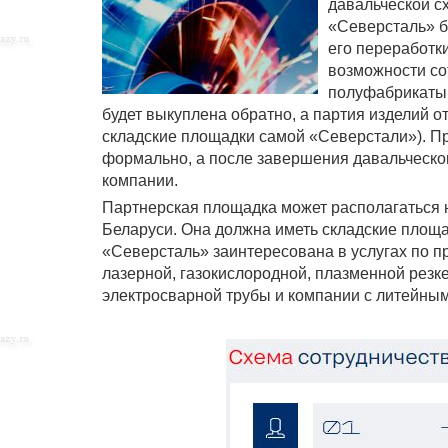
давальческой с
«Северсталь» бу
его переработк
возможности со
полуфабрикаты,
будет выкуплена обратно, а партия изделий о
складские площадки самой «Северстали»). Пр
формально, а после завершения давальческог
компании.
Партнерская площадка может располагаться н
Беларуси. Она должна иметь складские площа
«Северсталь» заинтересована в услугах по п
лазерной, газокислородной, плазменной резке
электросварной трубы и компании с литейным