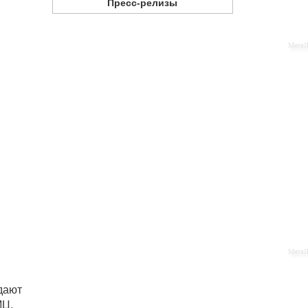
Пресс-релизы
дают
МЦ,