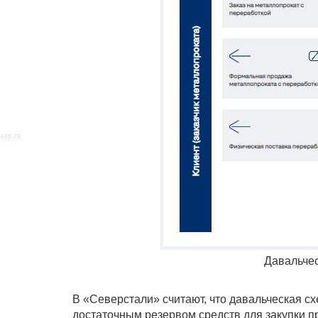
Давальчес
В «Северстали» считают, что давальческая сх
достаточным резервом средств для закупки п