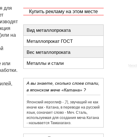
я для
Купить рекламу на этом месте
ет
изводят
укция
Вид металлопроката
(или на
Металлопрокат ГОСТ
ой
Вес металлопроката
Металлы и стали
е или
аботки.
А вы знаете, сколько слоев стали,
илей,
в японском мече «Катана» ?
Японский иероглиф - 刀,​ звучащий не как
иначе как - Катана, в переводе на русский
язык, означает слово - Меч. Сталь,
используемая для создания меча Катана
- называется Тамахаганэ.