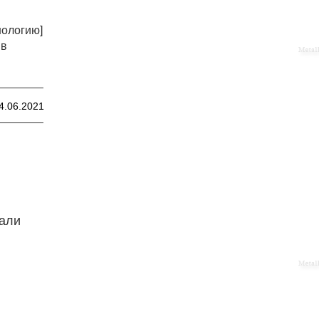
нологию]
 в
4.06.2021
тали