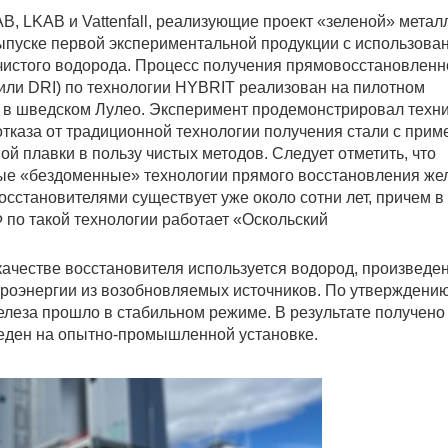
, LKAB и Vattenfall, реализующие проект «зеленой» метал
ыпуске первой экспериментальной продукции с использова
 чистого водорода. Процесс получения прямовосстановленн
или DRI) по технологии HYBRIT реализован на пилотном
 в шведском Лулео. Эксперимент продемонстрировал техн
тказа от традиционной технологии получения стали с при
ой плавки в пользу чистых методов. Следует отметить, что
ые «бездоменные» технологии прямого восстановления же
сстановителями существует уже около сотни лет, причем 
 по такой технологии работает «Оскольский
 качестве восстановителя используется водород, произведе
троэнергии из возобновляемых источников. По утверждени
железа прошло в стабильном режиме. В результате получено
веден на опытно-промышленной установке.