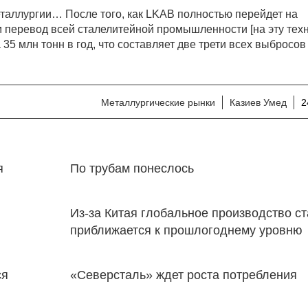
еталлургии… После того, как LKAB полностью перейдет на
м перевод всей сталелитейной промышленности [на эту тех
5 млн тонн в год, что составляет две трети всех выбросов
Металлургические рынки
Казиев Умед
2
я
По трубам понеслось
Из-за Китая глобальное производство с
приближается к прошлогоднему уровню
ся
«Северсталь» ждет роста потребления