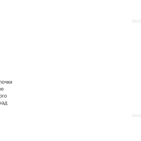
почки
ые
ого
над