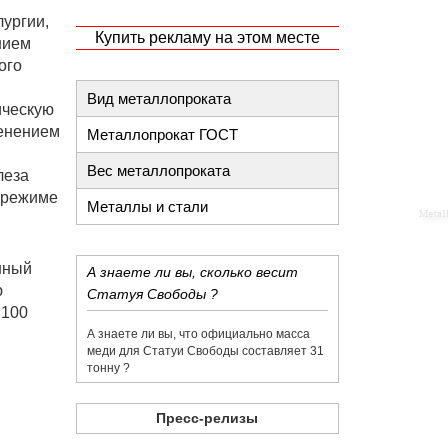
лургии,
Купить рекламу на этом месте
нием
ого
Вид металлопроката
ическую
менением
Металлопрокат ГОСТ
Вес металлопроката
леза
в режиме
Металлы и стали
нный
​А знаете ли вы, сколько весит
ю
Статуя Свободы ?
 100
​А знаете ли вы, что официально масса
меди для Статуи Свободы составляет 31
тонну ?
Пресс-релизы