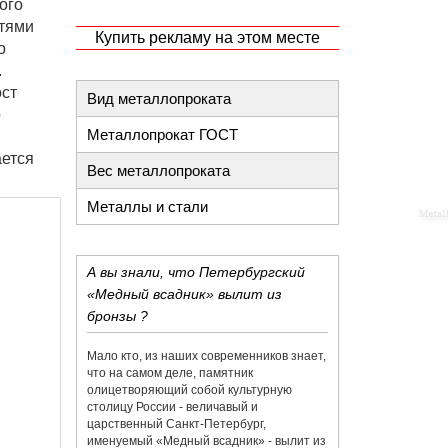
ого
стями
Купить рекламу на этом месте
о
.
ост
Вид металлопроката
о
Металлопрокат ГОСТ
ается
Вес металлопроката
Металлы и стали
А вы знали, что Петербургский
«Медный всадник» вылит из
бронзы ?
Мало кто, из наших современников знает,
что на самом деле, памятник
олицетворяющий собой культурную
столицу России - величавый и
царственный Санкт-Петербург,
именуемый «Медный всадник» - вылит из