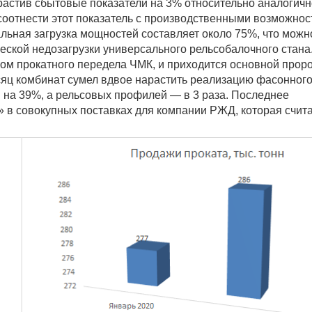
арастив сбытовые показатели на 3% относительно аналогичн
 соотнести этот показатель с производственными возможно
альная загрузка мощностей составляет около 75%, что можн
еской недозагрузки универсального рельсобалочного стана
ом прокатного передела ЧМК, и приходится основной прор
сяц комбинат сумел вдвое нарастить реализацию фасонног
 на 39%, а рельсовых профилей — в 3 раза. Последнее
» в совокупных поставках для компании РЖД, которая счит