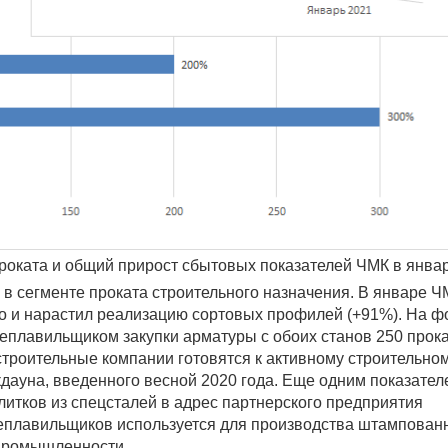
роката и общий прирост сбытовых показателей ЧМК в янва
 в сегменте проката строительного назначения. В январе Ч
 но и нарастил реализацию сортовых профилей (+91%). На ф
леплавильщиком закупки арматуры с обоих станов 250 прок
троительные компании готовятся к активному строительно
кдауна, введенного весной 2020 года. Еще одним показател
литков из спецсталей в адрес партнерского предприятия
леплавильщиков используется для производства штампован
 промышленности.