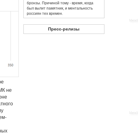
бронзы. Причиной тому - время, когда
был вылит памятник, и ментальность
россиян тех времен.
Пресс-релизы
ре
МК не
оне
атного
му
ем-
ных