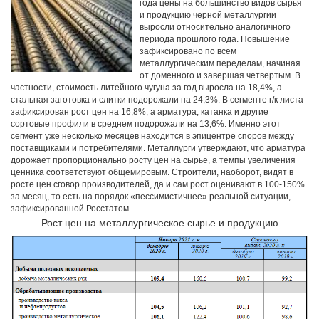
года цены на большинство видов сырья
и продукцию черной металлургии
выросли относительно аналогичного
периода прошлого года. Повышение
зафиксировано по всем
металлургическим переделам, начиная
от доменного и завершая четвертым. В
частности, стоимость литейного чугуна за год выросла на 18,4%, а
стальная заготовка и слитки подорожали на 24,3%. В сегменте г/к листа
зафиксирован рост цен на 16,8%, а арматура, катанка и другие
сортовые профили в среднем подорожали на 13,6%. Именно этот
сегмент уже несколько месяцев находится в эпицентре споров между
поставщиками и потребителями. Металлурги утверждают, что арматура
дорожает пропорционально росту цен на сырье, а темпы увеличения
ценника соответствуют общемировым. Строители, наоборот, видят в
росте цен сговор производителей, да и сам рост оценивают в 100-150%
за месяц, то есть на порядок «пессимистичнее» реальной ситуации,
зафиксированной Росстатом.
Рост цен на металлургическое сырье и продукцию