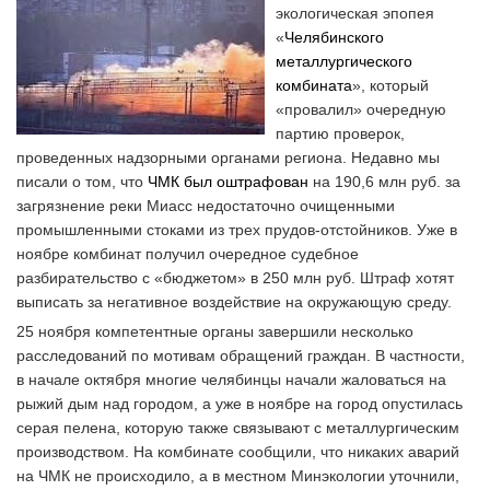
экологическая эпопея
«
Челябинского
металлургического
комбината
», который
«провалил» очередную
партию проверок,
проведенных надзорными органами региона. Недавно мы
писали о том, что
ЧМК был оштрафован
на 190,6 млн руб. за
загрязнение реки Миасс недостаточно очищенными
промышленными стоками из трех прудов-отстойников. Уже в
ноябре комбинат получил очередное судебное
разбирательство с «бюджетом» в 250 млн руб. Штраф хотят
выписать за негативное воздействие на окружающую среду.
25 ноября компетентные органы завершили несколько
расследований по мотивам обращений граждан. В частности,
в начале октября многие челябинцы начали жаловаться на
рыжий дым над городом, а уже в ноябре на город опустилась
серая пелена, которую также связывают с металлургическим
производством. На комбинате сообщили, что никаких аварий
на ЧМК не происходило, а в местном Минэкологии уточнили,