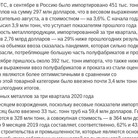
ТС, в сентябре в Россию было импортировано 451 тыс. тон
ллов на сумму 297 млн долларов, что в весовом выражении
ительно августа, а в стоимостном — на 3,6%. С начала год
сил 3,9 млн тонн, что уступает показателям прошлого года
ость металлопродукции, импортированной за три квартала,
 в 2,76 млрд долларов — на 29% ниже прошлогодних резуль
на объемах ввоза сказалась пандемия, которая сильно под
расли, потребляющие большую часть полуфабрикатов и про
тябре пришлось около 392 тыс. тонн импорта, что также ниж
ом выражении ввоз полуфабрикатов и проката из стали оце
ы являются более оптимистичными в сравнении со
 этой товарной категории было ввезено почти 3,4 млн тонн 
шлогодних итогов.
ных металлов за три квартала 2020 года
месяцем возрождения, поскольку весовые показатели импор
сяц было ввезено 33 тыс. тонн труб на 59,4 млн долларов. 
ся в 328 млн тонн, а совокупная стоимость — в 364 млн д
9 месяцев 2019 года составляет, соответственно, 62% и 43
, строительства и промышленности, которые являются осн