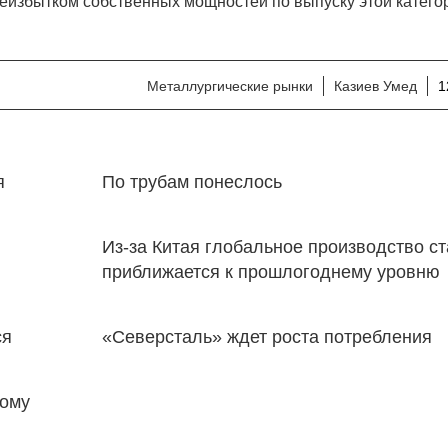
реизбытком собственных мощностей по выпуску этой катего
Металлургические рынки
Казиев Умед
1
я
По трубам понеслось
Из-за Китая глобальное производство с
приближается к прошлогоднему уровню
ся
«Северсталь» ждет роста потребления
ному