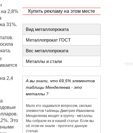
н
Купить рекламу на этом месте
 на 2,8%
а
 на 31%.
Вид металлопроката
татов.
Металлопрокат ГОСТ
косила
ката.
Вес металлопроката
е
Металлы и стали
нивается
на 2,4
А вы знали, что 69,5% элементов
таблицы Менделеева - это
металлы ?
та
Мало кто задавался вопросом, сколько
Годовые
элементов таблицы Дмитрия Ивановича
олларов.
Менделеева входят в группу - металлы.
,2%. Это
Мы собрали их в нашей статье. Если вы
об этом не знали - прочтите данную
овными
статью.