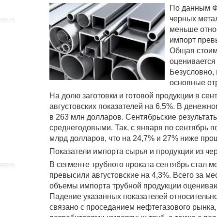
По данным Ф
черных мета
меньше относ
импорт превы
Общая стоим
оценивается
Безусловно, 
основные от
На долю заготовки и готовой продукции в сен
августовских показателей на 6,5%. В денежн
в 263 млн долларов. Сентябрьские результат
среднегодовыми. Так, с января по сентябрь по
млрд долларов, что на 24,7% и 27% ниже про
Показатели импорта сырья и продукции из чер
В сегменте трубного проката сентябрь стал 
превысили августовские на 4,3%. Всего за ме
объемы импорта трубной продукции оценивают
Падение указанных показателей относительно 
связано с проседанием нефтегазового рынка