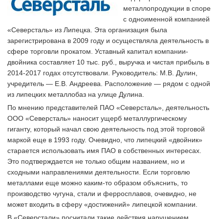
металлопродукции в споре
с одноименной компанией
«Северсталь» из Липецка. Эта организация была
зарегистрирована в 2009 году и осуществляла деятельность в
сфере торговли прокатом. Уставный капитал компании-
двойника составляет 10 тыс. руб., выручка и чистая прибыль в
2014-2017 годах отсутствовали. Руководитель: М.В. Дулин,
учредитель — Е.В. Андреева. Расположение — рядом с одной
из липецких металлобаз на улице Дулина.
По мнению представителей ПАО «Северсталь», деятельность
ООО «Северсталь» наносит ущерб металлургическому
гиганту, который начал свою деятельность под этой торговой
маркой еще в 1993 году. Очевидно, что липецкий «двойник»
старается использовать имя ПАО в собственных интересах.
Это подтверждается не только общим названием, но и
сходными направлениями деятельности. Если торговлю
металлами еще можно каким-то образом объяснить, то
производство чугуна, стали и ферросплавов, очевидно, не
может входить в сферу «достижений» липецкой компании.
В «Северстали» посчитали такие действия нарушением