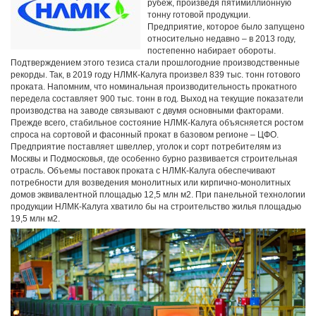
рубеж, произведя пятимиллионную
тонну готовой продукции.
Предприятие, которое было запущено
относительно недавно – в 2013 году,
постепенно набирает обороты.
Подтверждением этого тезиса стали прошлогодние производственные
рекорды. Так, в 2019 году НЛМК-Калуга произвел 839 тыс. тонн готового
проката. Напомним, что номинальная производительность прокатного
передела составляет 900 тыс. тонн в год. Выход на текущие показатели
производства на заводе связывают с двумя основными факторами.
Прежде всего, стабильное состояние НЛМК-Калуга объясняется ростом
спроса на сортовой и фасонный прокат в базовом регионе – ЦФО.
Предприятие поставляет швеллер, уголок и сорт потребителям из
Москвы и Подмосковья, где особенно бурно развивается строительная
отрасль. Объемы поставок проката с НЛМК-Калуга обеспечивают
потребности для возведения монолитных или кирпично-монолитных
домов эквивалентной площадью 12,5 млн м2. При панельной технологии
продукции НЛМК-Калуга хватило бы на строительство жилья площадью
19,5 млн м2.