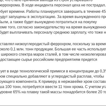
еррохрома. В ходе инцидента персонал цеха не пострадал.
бует времени. Работы планируется завершить в течение 45
удут запущены в эксплуатацию. За время вынужденного пр
ли, а также будет вынуждено потратиться на покупку
оме того, согласно законодательству на время вынужденно
удет выплачивать персоналу среднюю зарплату, что тоже 
ставлял низкоуглеродистый феррохром, поскольку за врем
коло 0,1 млн. тонн продукции. Большая ее часть используе
широкого спектра марок сталей, в том числе низколегиров
недостающее сырье российским предприятиям придется
ует в виде технологической примеси в концентрации до 0,3
ром специально добавляют в углеродистый расплав, чтобы
ующего компонента. К примеру, в нержавейке хром составл
ша 100 тонн, потребуется ввести 11 тонн хрома. С учетом уг
ровне 65% на плавку такой массы понадобится более 20 т