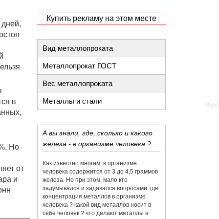
Купить рекламу на этом месте
 дней,
остоя
Вид металлопроката
й
Металлопрокат ГОСТ
нельзя
Вес металлопроката
я
Металлы и стали
тся в
анных,
А вы знали, где, сколько и какого
железа - в организме человека ?
%. Но
Как известно многим, в организме
яет от
человека содержится от 3 до 4,5 граммов
ара и
железа. Но при этом, мало кто
задумывался и задавался вопросами: где
онн
концентрация металлов в организме
человека ? какой вид металлов носит в
себе человек ? что делают металлы в