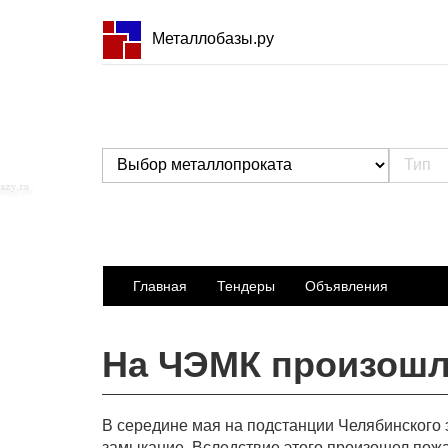
Металлобазы.ру
Главная
Тендеры
Объявления
На ЧЭМК произошл
В середине мая на подстанции Челябинского 
замыкание. Вследствие этого произошел пожа