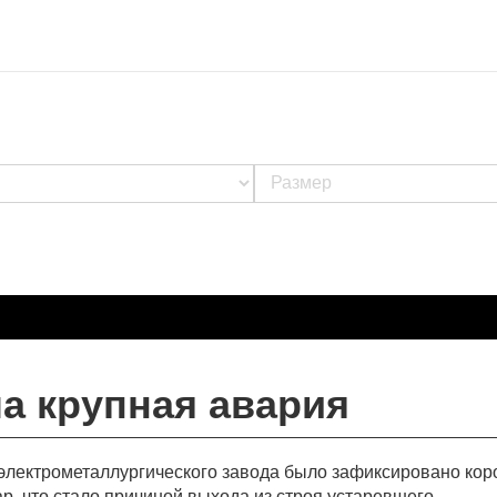
а крупная авария
электрометаллургического завода было зафиксировано кор
р, что стало причиной выхода из строя устаревшего