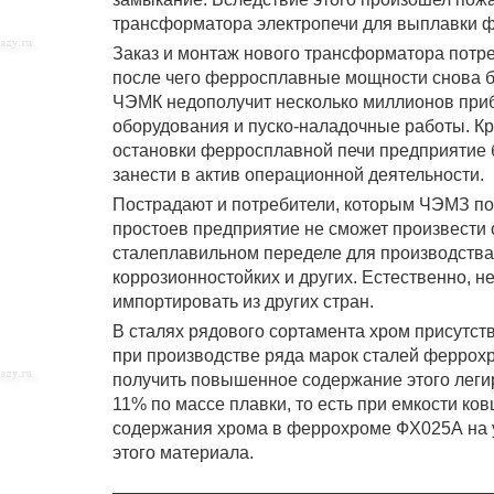
трансформатора электропечи для выплавки ф
Заказ и монтаж нового трансформатора потре
после чего ферросплавные мощности снова б
ЧЭМК недополучит несколько миллионов прибы
оборудования и пуско-наладочные работы. Кр
остановки ферросплавной печи предприятие б
занести в актив операционной деятельности.
Пострадают и потребители, которым ЧЭМЗ по
простоев предприятие не сможет произвести о
сталеплавильном переделе для производства 
коррозионностойких и других. Естественно, 
импортировать из других стран.
В сталях рядового сортамента хром присутств
при производстве ряда марок сталей феррох
получить повышенное содержание этого легир
11% по массе плавки, то есть при емкости ков
содержания хрома в феррохроме ФХ025А на у
этого материала.