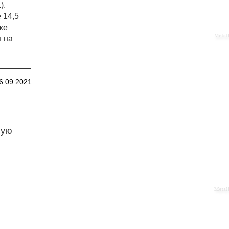
).
 14,5
же
н на
6.09.2021
ную