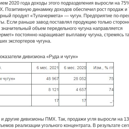
дием 2020 года доходы этого подразделения выросли на 75%
. Позитивную динамику доходов обеспечил рост продаж и 
рный продукт «Тулачермета» — чугун. Предприятие по-пр
ты. Если раньше завод поставлял продукцию только сторон
 значительный объем передельного чугуна направляется
рмет» постоянно наращивает выплавку чугуна, стремясь т
ших экспортеров чугуна.
казатели дивизиона «Руда и чугун»
и другие дивизионы ПМХ. Так, продажи угля выросли на 1
ъемов реализации угольного концентрата. В результате се