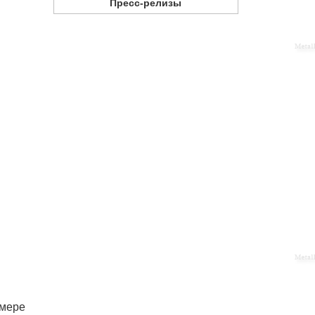
Пресс-релизы
змере