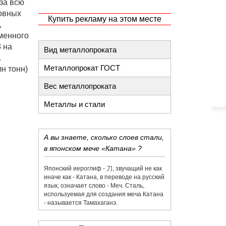
за всю
новных
Купить рекламу на этом месте
,
оменного
 на
Вид металлопроката
.
Металлопрокат ГОСТ
н тонн)
Вес металлопроката
Металлы и стали
А вы знаете, сколько слоев стали,
в японском мече «Катана» ?
Японский иероглиф - 刀,​ звучащий не как
иначе как - Катана, в переводе на русский
язык, означает слово - Меч. Сталь,
используемая для создания меча Катана
- называется Тамахаганэ.