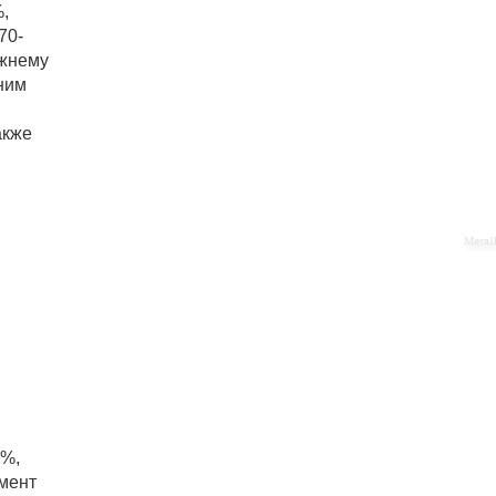
,
70-
ежнему
ним
акже
3%,
гмент