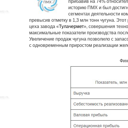
прибавив на 74% относитель
историю ПМХ и был достигн
сегментах деятельности ко
превысив отметку в 1,3 млн тонн чугуна. Этот
цеха завода «
Тулачермет
», совершения техн
максимальные показатели производства после
Увеличение продаж чугуна позволило с запасо
с одновременным приростом реализации желез
Фин