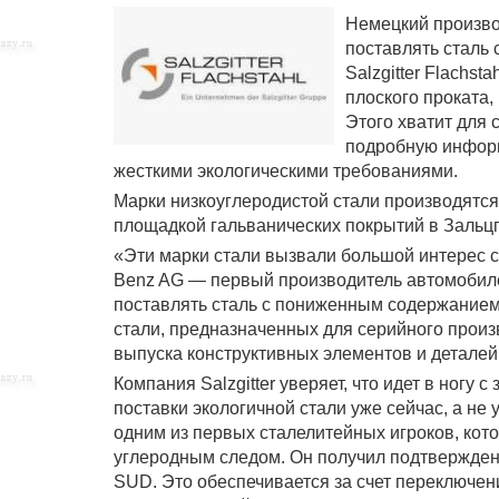
Немецкий производ
поставлять сталь
Salzgitter Flachs
плоского проката
Этого хватит для
подробную информ
жесткими экологическими требованиями.
Марки низкоуглеродистой стали производятся 
площадкой гальванических покрытий в Зальцг
«Эти марки стали вызвали большой интерес с
Benz AG — первый производитель автомобилей
поставлять сталь с пониженным содержание
стали, предназначенных для серийного произв
выпуска конструктивных элементов и деталей
Компания Salzgitter уверяет, что идет в ногу
поставки экологичной стали уже сейчас, а не 
одним из первых сталелитейных игроков, кот
углеродным следом. Он получил подтверждени
SUD. Это обеспечивается за счет переключен