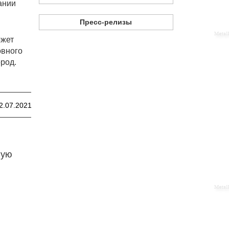
ании
Пресс-релизы
ожет
овного
род.
2.07.2021
ную