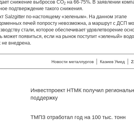
 дает снижение выбросов CO
на 66-75%. В заявлении комп
2
ьное подтверждение такого снижения.
кт Salzgitter по-настоящему «зеленым». На данном этапе
 доменных печей попросту невозможна, а маршрут с ДСП м
зводству стали, которое обеспечивает удовлетворение осн
ь может появиться, если на рынок поступит «зеленый» водо
 не внедрена.
Новости металлургов
Казиев Умед
2
Инвестпроект НТМК получил региональ
поддержку
ТМПЗ отработал год на 100 тыс. тонн