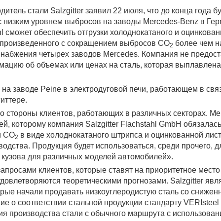
итель стали Salzgitter заявил 22 июля, что до конца года б
 с низким уровнем выбросов на заводы Mercedes-Benz в Гер
tahl сможет обеспечить отгрузки холоднокатаного и оцинкова
, произведенного с сокращением выбросов CO
более чем н
2
 снабжения четырех заводов Mercedes. Компания не предос
ацию об объемах или ценах на сталь, которая выплавлена
на заводе Peine в электродуговой печи, работающем в связ
иттере.
о стороны клиентов, работающих в различных секторах. Me
, которому компания Salzgitter Flachstahl GmbH обязалас
м CO
в виде холоднокатаного штрипса и оцинкованной лис
2
одства. Продукция будет использоваться, среди прочего, д
 кузова для различных моделей автомобилей».
 с запросами клиентов, которые ставят на приоритетное место
удовлетворяются теоретическими прогнозами. Salzgitter явл
орые начали продавать низкоуглеродистую сталь со сниже
е о соответствии стальной продукции стандарту VERIstee
ия производства стали с обычного маршрута с использова