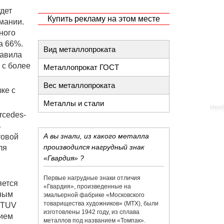
удет
Купить рекламу на этом месте
мании.
нного
а 66%.
Вид металлопроката
тавила
 с более
Металлопрокат ГОСТ
Вес металлопроката
ке с
Металлы и стали
rcedes-
ь
А вы знали, из какого металла
товой
производился нагрудный знак
ля
«Гвардия» ?
Первые нагрудные знаки отличия
яется
«Гвардия», произведенные на
нным
эмальерной фабрике «​Московского
товарищества художников»​ (МТХ), были
l TUV
изготовлены 1942 году, из сплава
нием
металлов под названием «​Томпак».