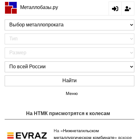
Металлобазы.ру
Найти
Меню
На НТМК присмотрятся к колесам
На «
Нижнетагильском
металлургическом комбинате
» вскоре