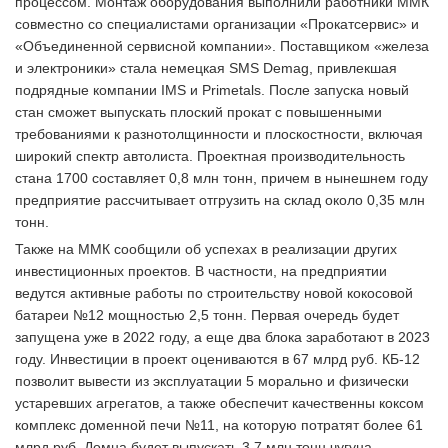
процессом. Монтаж оборудования выполнили работники ММК
совместно со специалистами организации «Прокатсервис» и
«Объединенной сервисной компании». Поставщиком «железа
и электроники» стала немецкая SMS Demag, привлекшая
подрядные компании IMS и Primetals. После запуска новый
стан сможет выпускать плоский прокат с повышенными
требованиями к разнотолщинности и плоскостности, включая
широкий спектр автолиста. Проектная производительность
стана 1700 составляет 0,8 млн тонн, причем в нынешнем году
предприятие рассчитывает отгрузить на склад около 0,35 млн
тонн.
Также на ММК сообщили об успехах в реализации других
инвестиционных проектов. В частности, на предприятии
ведутся активные работы по строительству новой кокосовой
батареи №12 мощностью 2,5 тонн. Первая очередь будет
запущена уже в 2022 году, а еще два блока заработают в 2023
году. Инвестиции в проект оцениваются в 67 млрд руб. КБ-12
позволит вывести из эксплуатации 5 морально и физически
устаревших агрегатов, а также обеспечит качественны коксом
комплекс доменной печи №11, на которую потратят более 61
млрд руб. Домна будет выпускать 3,7 млн тонн чугуна.